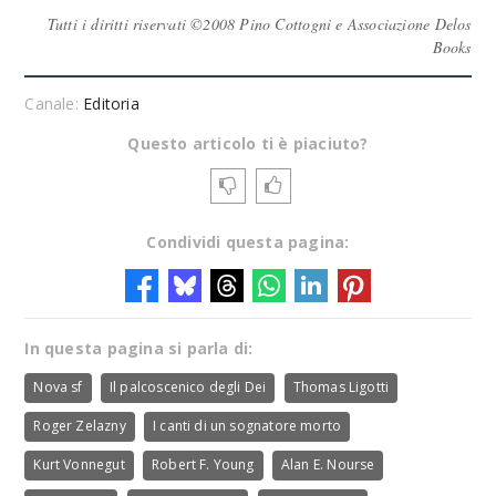
Tutti i diritti riservati ©2008 Pino Cottogni e Associazione Delos
Books
Canale:
Editoria
Questo articolo ti è piaciuto?
Condividi questa pagina:
In questa pagina si parla di:
Nova sf
Il palcoscenico degli Dei
Thomas Ligotti
Roger Zelazny
I canti di un sognatore morto
Kurt Vonnegut
Robert F. Young
Alan E. Nourse