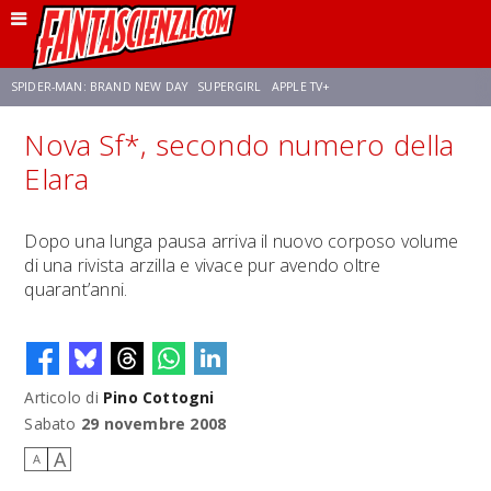
SPIDER-MAN: BRAND NEW DAY
SUPERGIRL
APPLE TV+
Nova Sf*, secondo numero della
FRANCO RICCIARDIELLO
ZENDAYA
STAR TREK
AVENGERS: DOOMSDAY
Elara
NETFLIX
SADIE SINK
STAR TREK: STRANGE NEW WORLDS
Dopo una lunga pausa arriva il nuovo corposo volume
di una rivista arzilla e vivace pur avendo oltre
quarant’anni.
Articolo di
Pino Cottogni
Sabato
29 novembre 2008
A
A