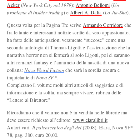
Acker
(
New York City nel 1979
);
Antonio Bellomi
(
Un
problema di insider trading
) e
Albert A. Dalia
(
Lo Jia-Sha
).
Questa volta per la Pagina Tre scrive
Armando Corridore
che
fra le tante e interessanti notizie scritte da vero appassionato,
ha fatto delle anticipazioni veramente “succose” come una
seconda antologia di Thomas Ligotti e l’assicurazione che la
narrativa horror non si fermerà al solo Ligotti, poi ci saranno
altri romanzi fantasy e l’annuncio della nascita di una nuova
collana:
Nova Weird Fiction
che sarà la sorella oscura e
inquietante di
Nova SF*
.
Completano il volume molti altri articoli di saggistica e di
informazione e la solita, ma sempre vivace, rubrica delle
“Lettere al Direttore”
Ricordiamo che il volume non è in vendita nelle librerie ma
deve essere richiesto all’editore:
www.elaralibri.it
Autori vari,
Il palcoscenico degli dei
(2008), Elara, Nova SF*
78, pag. 380, euro 20,00.