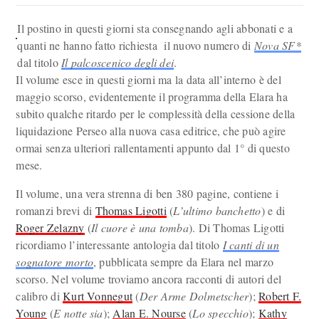
Il postino in questi giorni sta consegnando agli abbonati e a
quanti ne hanno fatto richiesta il nuovo numero di
Nova SF*
dal titolo
Il palcoscenico degli dei
.
Il volume esce in questi giorni ma la data all’interno è del
maggio scorso, evidentemente il programma della Elara ha
subito qualche ritardo per le complessità della cessione della
liquidazione Perseo alla nuova casa editrice, che può agire
ormai senza ulteriori rallentamenti appunto dal 1° di questo
mese.
Il volume, una vera strenna di ben 380 pagine, contiene i
romanzi brevi di
Thomas Ligotti
(
L’ultimo banchetto
) e di
Roger Zelazny
(
Il cuore è una tomba
). Di Thomas Ligotti
ricordiamo l’interessante antologia dal titolo
I canti di un
sognatore morto
, pubblicata sempre da Elara nel marzo
scorso. Nel volume troviamo ancora racconti di autori del
calibro di
Kurt Vonnegut
(
Der Arme Dolmetscher
);
Robert F.
Young
(
E notte sia
);
Alan E. Nourse
(
Lo specchio
);
Kathy