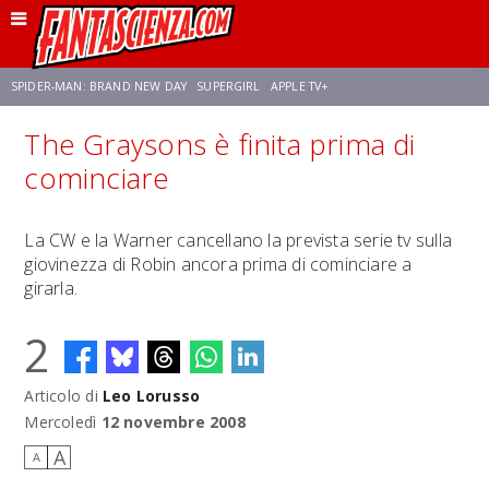
SPIDER-MAN: BRAND NEW DAY
SUPERGIRL
APPLE TV+
The Graysons è finita prima di
FRANCO RICCIARDIELLO
ZENDAYA
STAR TREK
AVENGERS: DOOMSDAY
cominciare
NETFLIX
SADIE SINK
CELIA ROSE GOODING
La CW e la Warner cancellano la prevista serie tv sulla
giovinezza di Robin ancora prima di cominciare a
girarla.
2
Articolo di
Leo Lorusso
Mercoledì
12 novembre 2008
A
A