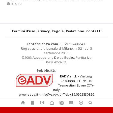
4 FOTO
Termini d'uso
Privacy
Regole
Redazione
Contatti
Fantascienza.com
- ISSN 1974-8248 -
Registrazione tribunale di Milano, n. 521 del 5
settembre 2006.
©2003
Associazione Delos Books
. Partita Iva
04029050962.
Pubblicità:
EADV s.r.l.
- Via Luigi
Capuana, 11 - 95030
Tremestieri Etneo (CT) -
Italy
www.eadv.it - info@eadv.it - Tel: +39.0952830326