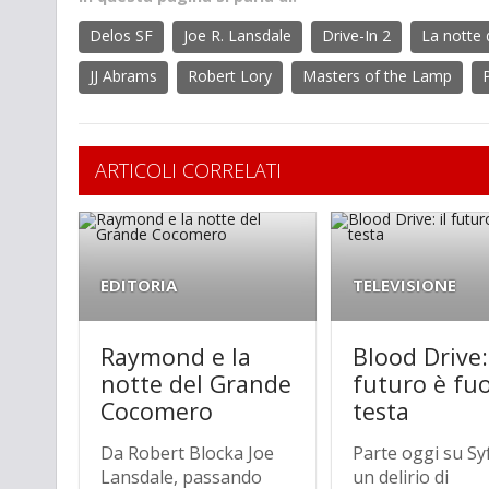
Delos SF
Joe R. Lansdale
Drive-In 2
La notte d
JJ Abrams
Robert Lory
Masters of the Lamp
P
ARTICOLI CORRELATI
EDITORIA
TELEVISIONE
Raymond e la
Blood Drive: 
notte del Grande
futuro è fuo
Cocomero
testa
Da Robert Blocka Joe
Parte oggi su Sy
Lansdale, passando
un delirio di