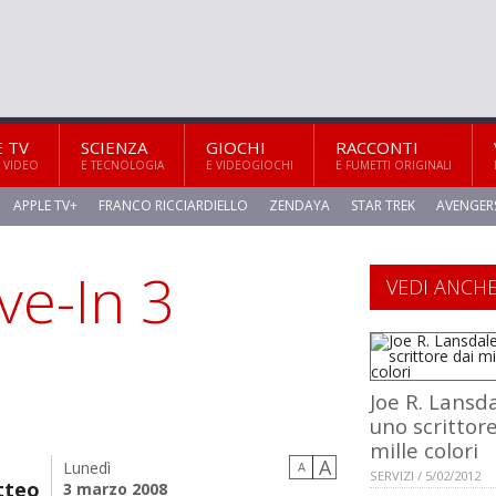
E TV
SCIENZA
GIOCHI
RACCONTI
 VIDEO
E TECNOLOGIA
E VIDEOGIOCHI
E FUMETTI ORIGINALI
APPLE TV+
FRANCO RICCIARDIELLO
ZENDAYA
STAR TREK
AVENGER
ve-In 3
VEDI ANCH
Joe R. Lansda
uno scrittore
mille colori
A
Lunedì
A
SERVIZI / 5/02/2012
tteo
3 marzo 2008