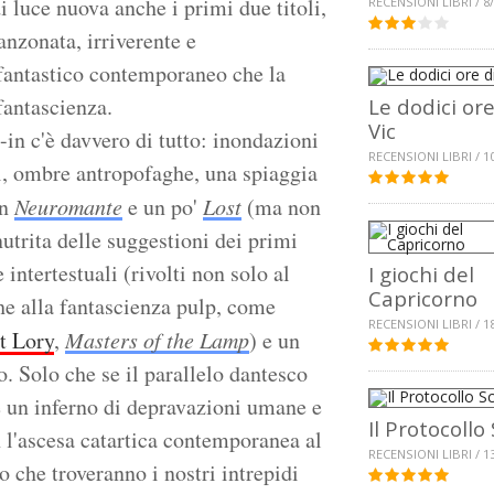
i luce nuova anche i primi due titoli,
RECENSIONI LIBRI / 8
anzonata, irriverente e
 fantastico contemporaneo che la
fantascienza.
Le dodici ore
Vic
-in c'è davvero di tutto: inondazioni
RECENSIONI LIBRI / 1
li, ombre antropofaghe, una spiaggia
in
Neuromante
e un po'
Lost
(ma non
nutrita delle suggestioni dei primi
e intertestuali (rivolti non solo al
I giochi del
Capricorno
e alla fantascienza pulp, come
RECENSIONI LIBRI / 1
t Lory
,
Masters of the Lamp
) e un
. Solo che se il parallelo dantesco
è un inferno di depravazioni umane e
Il Protocollo 
n l'ascesa catartica contemporanea al
RECENSIONI LIBRI / 1
o che troveranno i nostri intrepidi