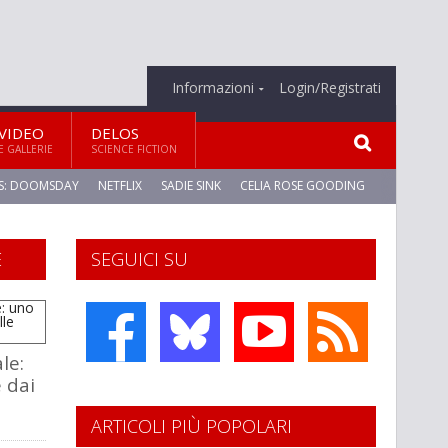
Informazioni
Login/Registrati
VIDEO
DELOS
E GALLERIE
SCIENCE FICTION
S: DOOMSDAY
NETFLIX
SADIE SINK
CELIA ROSE GOODING
E
SEGUICI SU
le:
 dai
ARTICOLI PIÙ POPOLARI