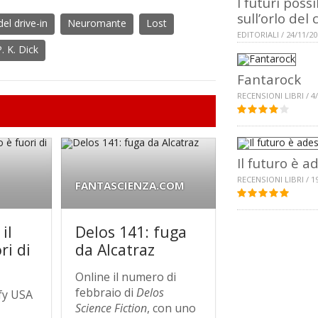
I futuri possi
sull’orlo del 
el drive-in
Neuromante
Lost
EDITORIALI / 24/11/2
. K. Dick
Fantarock
RECENSIONI LIBRI / 4
Il futuro è a
RECENSIONI LIBRI / 1
FANTASCIENZA.COM
il
Delos 141: fuga
ri di
da Alcatraz
Online il numero di
febbraio di
Delos
fy USA
Science Fiction
, con uno