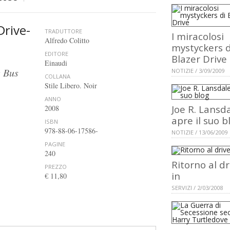
Drive-
TRADUTTORE
I miracolosi
Alfredo Colitto
mystyckers d
EDITORE
Blazer Drive
Einaudi
e Bus
NOTIZIE / 3/09/2009
COLLANA
Stile Libero. Noir
ANNO
Joe R. Lansd
2008
apre il suo b
ISBN
978-88-06-17586-
NOTIZIE / 13/06/2009
PAGINE
240
Ritorno al dr
PREZZO
in
€ 11,80
SERVIZI / 2/03/2008