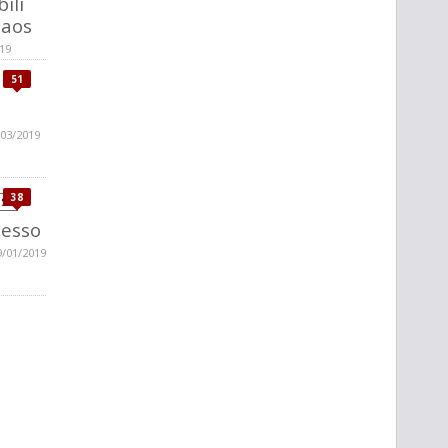
bili
caos
019
51
/03/2019
38
desso
9/01/2019