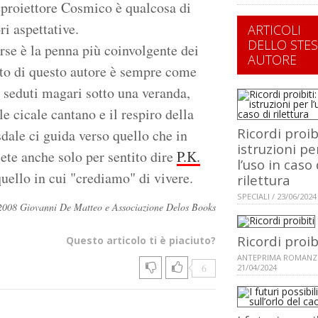
neproiettore Cosmico è qualcosa di
i aspettative.
ARTICOLI
DELLO STE
orse è la penna più coinvolgente dei
AUTORE
to di questo autore è sempre come
, seduti magari sotto una veranda,
le cicale cantano e il respiro della
Ricordi proibi
sdale ci guida verso quello che in
istruzioni pe
cete anche solo per sentito dire
P.K.
l’uso in caso 
uello in cui "crediamo" di vivere.
rilettura
SPECIALI / 23/06/2024
i ©2008 Giovanni De Matteo e Associazione Delos Books
Ricordi proib
Questo articolo ti è piaciuto?
ANTEPRIMA ROMANZ
6
21/04/2024