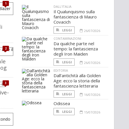
1
DALL'ITALIA
Il Qualunquismo sulla
fantascienza di Mauro
Covacich
i
LEGGI
26/07/2026
CONTAMINAZIONI
Da qualche parte nel
tempo: la fantascienza
2
degli Iron Maiden
ale
LEGGI
26/07/2026
log
EDITORIA
Dall’antichità alla Golden
Age: ecco la storia della
3
fantascienza letteraria
ive-
LEGGI
16/07/2026
Odissea
LEGGI
15/07/2026