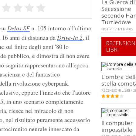
La Guerra di
Secessione
secondo Har
Turtledove
 su
Delos SF
n. 105 intorno all'ultimo
NOTIZIE / 1/11/2005
A 16 anni di distanza da
Drive-In 2
, il
RECENSION
 sul finire degli anni '80 lo
LIBRI
nde pubblico, e dimostra di non avere
uo seguito rappresentarono all'epoca
tascienza e del fantastico
L'ombra dell
della rivoluzione cyberpunk.
stella comet
RECENSIONI LIBRI / 2
nclusivo, eppure l'innesto che l'autore
05, in uno scenario completamente
ria, riesce nel miracolo di non
o, nel risultato puramente accessorio
Il computer
rtocircuito neurale innescato da
impossibile