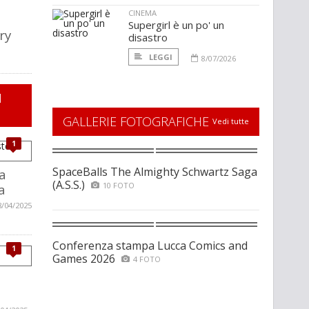
CINEMA
Supergirl è un po' un
ry
disastro
LEGGI
8/07/2026
I
GALLERIE FOTOGRAFICHE
Vedi tutte
1
SpaceBalls The Almighty Schwartz Saga
a
(A.S.S.)
10 FOTO
a
8/04/2025
Conferenza stampa Lucca Comics and
1
Games 2026
4 FOTO