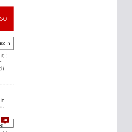
SSO
ti:
r
di
iti
O /
38