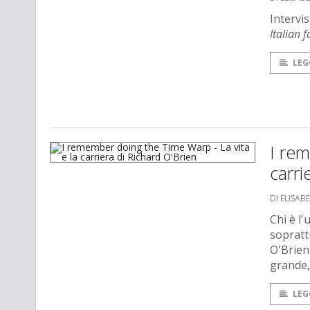
Intervi
Italian 
LEG
I rem
carri
DI ELISAB
Chi è l
soprattu
O'Brien
grande,
LEG