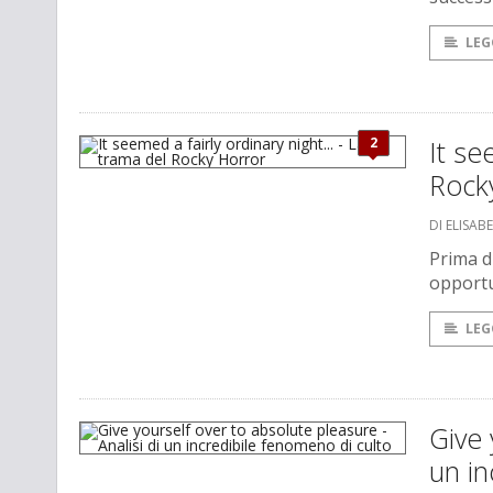
LEG
2
It se
Rock
DI ELISAB
Prima di
opportu
LEG
Give 
un in