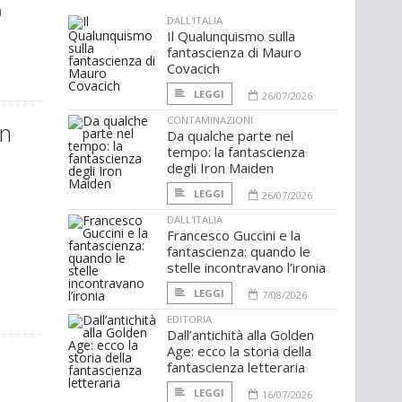
a
DALL'ITALIA
Il Qualunquismo sulla
fantascienza di Mauro
Covacich
LEGGI
26/07/2026
CONTAMINAZIONI
on
Da qualche parte nel
tempo: la fantascienza
degli Iron Maiden
LEGGI
26/07/2026
DALL'ITALIA
Francesco Guccini e la
fantascienza: quando le
stelle incontravano l’ironia
LEGGI
7/08/2026
EDITORIA
Dall’antichità alla Golden
Age: ecco la storia della
fantascienza letteraria
LEGGI
16/07/2026