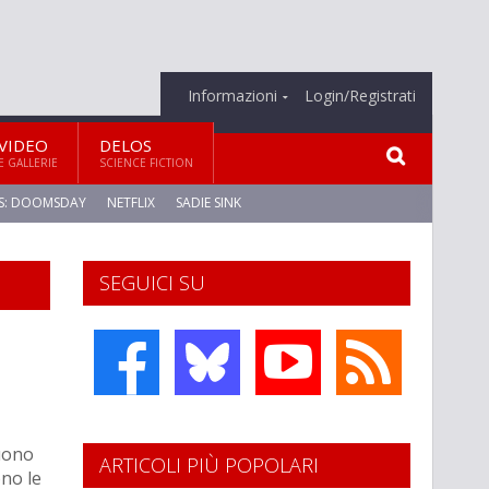
Informazioni
Login/Registrati
VIDEO
DELOS
E GALLERIE
SCIENCE FICTION
S: DOOMSDAY
NETFLIX
SADIE SINK
SEGUICI SU
guono
ARTICOLI PIÙ POPOLARI
ono le