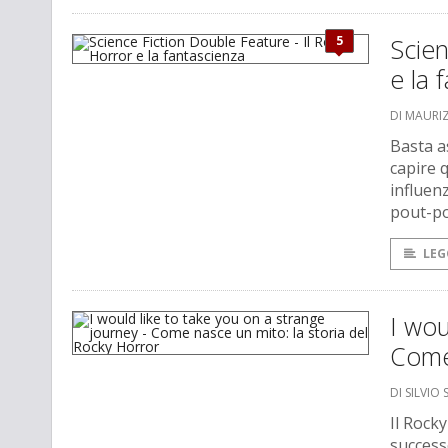
5
Scien
e la 
DI MAURI
Basta a
capire 
influen
pout-pou
LEG
I wou
Come 
DI SILVIO
Il Rocky
successo