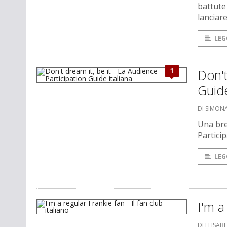
battute 
lanciare.
LEG
1
Don't
Guide
DI SIMON
Una bre
Partici
LEG
I'm a
DI ELISAB