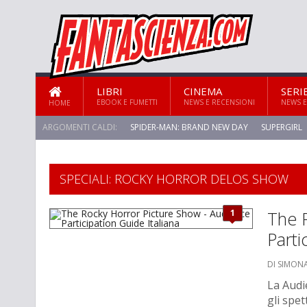
LIBRI
CINEMA
SERI
EBOOK E FUMETTI
NEWS E RECENSIONI
NEWS E
HOME
ARGOMENTI CALDI:
SPIDER-MAN: BRAND NEW DAY
SUPERGIRL
STAR TREK: STRANGE NEW WORLDS
SPECIALI: ROCKY HORROR DELOS SHOW
1
The 
Parti
DI SIMON
La Audi
gli spet