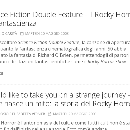
ce Fiction Double Feature - Il Rocky Hor
fantascienza
ZIO CARITÀ
MARTEDÌ 20 MAGGIO 2003
scoltare
Science Fiction Double Feature
, la canzone di apertura
quanto la fantascienza cinematografica degli anni '50 abbia
zato la fantasia di Richard O'Brien, permettendogli di partor
rri di citazioni fantascientifiche come il
Rocky Horror Show
GI
ld like to take you on a strange journey -
nasce un mito: la storia del Rocky Horr
 SOSIO E ELISABETTA VERNIER
MARTEDÌ 20 MAGGIO 2003
 Horror è l'antonomasia del cult, e come tutti i cult non è st
 fin dall'inizio della sua storia. Ecco com'è andata