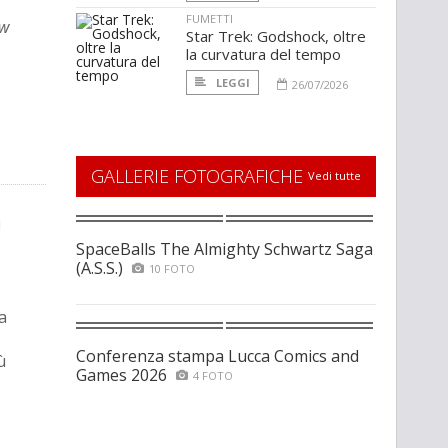
FUMETTI
ow
Star Trek: Godshock, oltre
la curvatura del tempo
LEGGI
26/07/2026
GALLERIE FOTOGRAFICHE
Vedi tutte
a
SpaceBalls The Almighty Schwartz Saga
(A.S.S.)
10 FOTO
a
Conferenza stampa Lucca Comics and
ù
Games 2026
4 FOTO