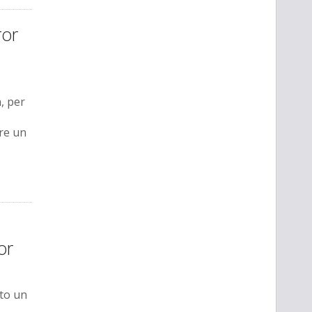
ror
, per
ire un
or
ato un