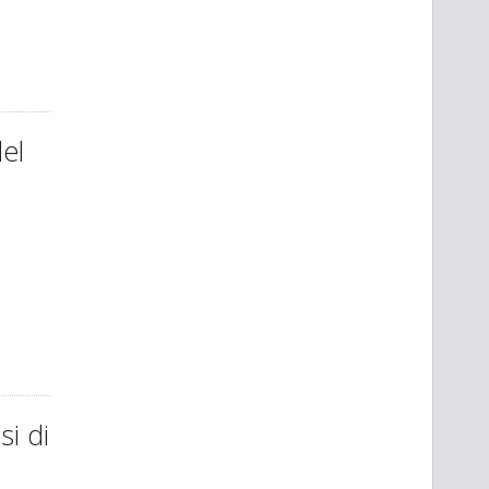
del
si di