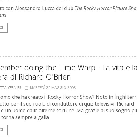
sta con Alessandro Lucca del club
The Rocky Horror Picture Sh
fans
GI
ember doing the Time Warp - La vita e l
era di Richard O'Brien
ETTA VERNIER
MARTEDÌ 20 MAGGIO 2003
'uomo che ha creato il Rocky Horror Show? Noto in Inghilterr
tto per il suo ruolo di conduttore di quiz televisivi, Richard
 è un uomo dalle alterne fortune. Ma grazie al suo sogno pi
 torna sempre a galla
GI