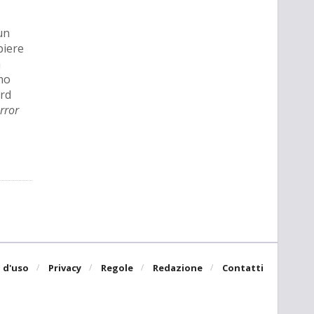
un
piere
a
mo
ard
rror
 d'uso
Privacy
Regole
Redazione
Contatti