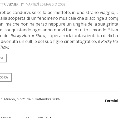
ETTA VERNIER
MARTEDÌ 20 MAGGIO 2003
erebbe condurvi, se ce lo permettete, in uno strano viaggio, 
 alla scoperta di un fenomeno musicale che si accinge a com
nni ma che non ha perso neppure un'unghia della sua grint
le, conquistando ogni anno nuovi fan in tutto il mondo. Stia
o del
Rocky Horror Show
, l'opera rock fantascientifica di Rich
divenuta un cult, e del suo figlio cinematografico, il
Rocky Ho
 Show
.
GI
CORA
di Milano, n. 521 del 5 settembre 2006.
Termini