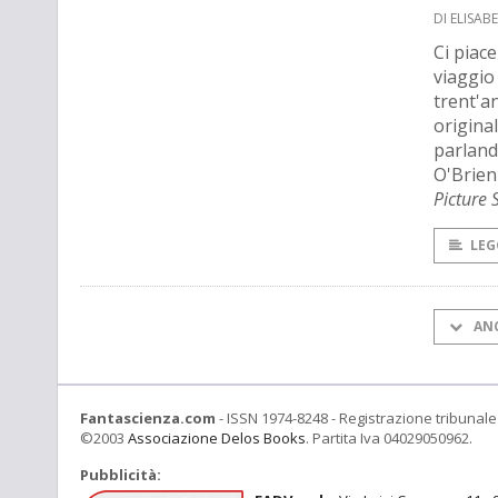
DI ELISAB
Ci piac
viaggio
trent'a
origina
parland
O'Brien 
Picture
LEG
AN
Fantascienza.com
- ISSN 1974-8248 - Registrazione tribunale 
©2003
Associazione Delos Books
. Partita Iva 04029050962.
Pubblicità: