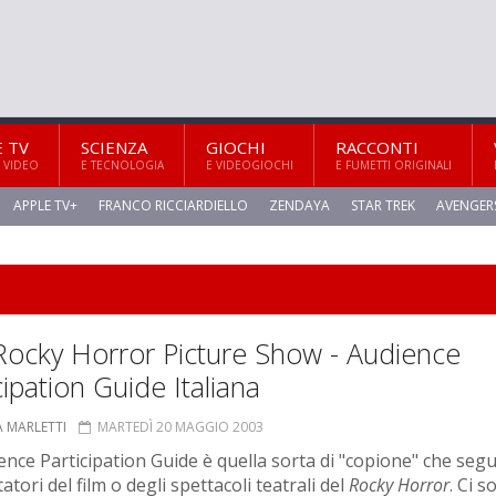
E TV
SCIENZA
GIOCHI
RACCONTI
 VIDEO
E TECNOLOGIA
E VIDEOGIOCHI
E FUMETTI ORIGINALI
APPLE TV+
FRANCO RICCIARDIELLO
ZENDAYA
STAR TREK
AVENGER
Rocky Horror Picture Show - Audience
cipation Guide Italiana
A MARLETTI
MARTEDÌ 20 MAGGIO 2003
ence Participation Guide è quella sorta di "copione" che se
tatori del film o degli spettacoli teatrali del
Rocky Horror
. Ci s