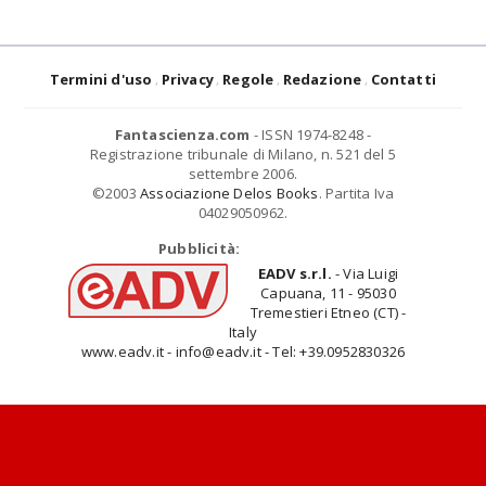
Termini d'uso
Privacy
Regole
Redazione
Contatti
Fantascienza.com
- ISSN 1974-8248 -
Registrazione tribunale di Milano, n. 521 del 5
settembre 2006.
©2003
Associazione Delos Books
. Partita Iva
04029050962.
Pubblicità:
EADV s.r.l.
- Via Luigi
Capuana, 11 - 95030
Tremestieri Etneo (CT) -
Italy
www.eadv.it - info@eadv.it - Tel: +39.0952830326