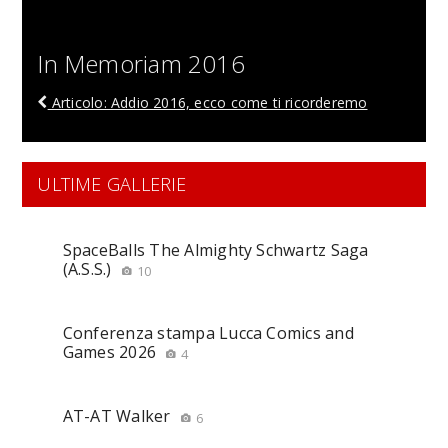
In Memoriam 2016
Articolo: Addio 2016, ecco come ti ricorderemo
ULTIME GALLERIE
SpaceBalls The Almighty Schwartz Saga
(A.S.S.)
10
Conferenza stampa Lucca Comics and
Games 2026
4
AT-AT Walker
6