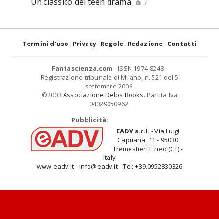
Un classico del teen drama
7
Termini d'uso
Privacy
Regole
Redazione
Contatti
Fantascienza.com
- ISSN 1974-8248 -
Registrazione tribunale di Milano, n. 521 del 5
settembre 2006.
©2003
Associazione Delos Books
. Partita Iva
04029050962.
Pubblicità:
EADV s.r.l.
- Via Luigi
Capuana, 11 - 95030
Tremestieri Etneo (CT) -
Italy
www.eadv.it - info@eadv.it - Tel: +39.0952830326