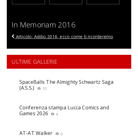
In Memoriam 2016
Articolo: Addio 2016, ecco come ti ricorderemo
ULTIME GALLERIE
SpaceBalls The Almighty Schwartz Saga
(A.S.S.)
10
Conferenza stampa Lucca Comics and
Games 2026
4
AT-AT Walker
6