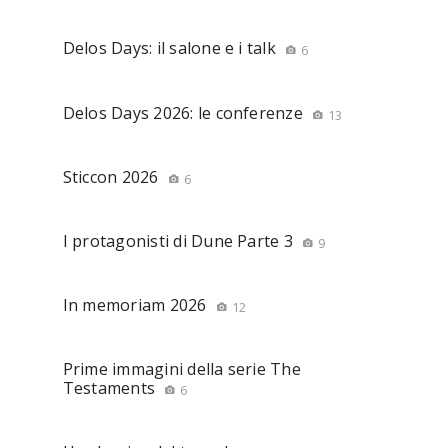
Delos Days: il salone e i talk
6
Delos Days 2026: le conferenze
13
Sticcon 2026
6
I protagonisti di Dune Parte 3
9
In memoriam 2026
12
Prime immagini della serie The
Testaments
6