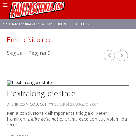
SPIDER-MAN: BRAND NEW DAY
SUPERGIRL
APPLE TV+
Enrico Nicolucci
FRANCO RICCIARDIELLO
ZENDAYA
STAR TREK
AVENGERS: DOOMSDAY
Segue - Pagina 2
NETFLIX
SADIE SINK
CELIA ROSE GOODING
L'extralong d'estate
DI ENRICO NICOLUCCI
VENERDÌ 23 LUGLIO 2004
Per la conclusione dell'imponente trilogia di Peter F.
Hamilton,
L'alba delle notte
, Urania esce con due volumi da
record