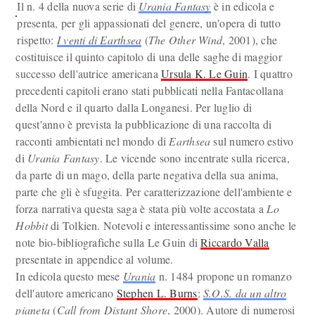
Il n. 4 della nuova serie di
Urania Fantasy
è in edicola e
presenta, per gli appassionati del genere, un'opera di tutto
rispetto:
I venti di Earthsea
(
The Other Wind
, 2001), che
costituisce il quinto capitolo di una delle saghe di maggior
successo dell'autrice americana
Ursula K. Le Guin
. I quattro
precedenti capitoli erano stati pubblicati nella Fantacollana
della Nord e il quarto dalla Longanesi. Per luglio di
quest'anno è prevista la pubblicazione di una raccolta di
racconti ambientati nel mondo di
Earthsea
sul numero estivo
di
Urania Fantasy
. Le vicende sono incentrate sulla ricerca,
da parte di un mago, della parte negativa della sua anima,
parte che gli è sfuggita. Per caratterizzazione dell'ambiente e
forza narrativa questa saga è stata più volte accostata a
Lo
Hobbit
di Tolkien. Notevoli e interessantissime sono anche le
note bio-bibliografiche sulla Le Guin di
Riccardo Valla
presentate in appendice al volume.
In edicola questo mese
Urania
n. 1484 propone un romanzo
dell'autore americano
Stephen L. Burns
:
S.O.S. da un altro
pianeta
(
Call from Distant Shore
, 2000). Autore di numerosi