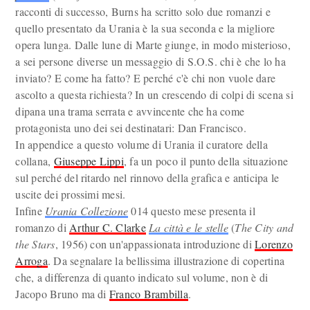
racconti di successo, Burns ha scritto solo due romanzi e
quello presentato da Urania è la sua seconda e la migliore
opera lunga. Dalle lune di Marte giunge, in modo misterioso,
a sei persone diverse un messaggio di S.O.S. chi è che lo ha
inviato? E come ha fatto? E perché c'è chi non vuole dare
ascolto a questa richiesta? In un crescendo di colpi di scena si
dipana una trama serrata e avvincente che ha come
protagonista uno dei sei destinatari: Dan Francisco.
In appendice a questo volume di Urania il curatore della
collana,
Giuseppe Lippi
, fa un poco il punto della situazione
sul perché del ritardo nel rinnovo della grafica e anticipa le
uscite dei prossimi mesi.
Infine
Urania Collezione
014 questo mese presenta il
romanzo di
Arthur C. Clarke
La città e le stelle
(
The City and
the Stars
, 1956) con un'appassionata introduzione di
Lorenzo
Arroga
. Da segnalare la bellissima illustrazione di copertina
che, a differenza di quanto indicato sul volume, non è di
Jacopo Bruno ma di
Franco Brambilla
.