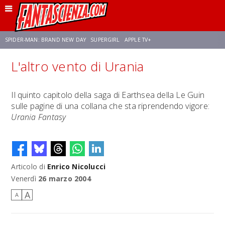
SPIDER-MAN: BRAND NEW DAY
SUPERGIRL
APPLE TV+
L'altro vento di Urania
FRANCO RICCIARDIELLO
ZENDAYA
STAR TREK
AVENGERS: DOOMSDAY
Il quinto capitolo della saga di Earthsea della Le Guin
sulle pagine di una collana che sta riprendendo vigore:
NETFLIX
SADIE SINK
CELIA ROSE GOODING
Urania Fantasy
Articolo di
Enrico Nicolucci
Venerdì
26 marzo 2004
A
A