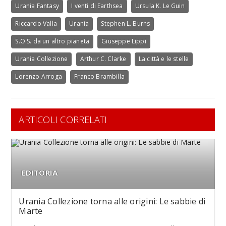
Urania Fantasy
I venti di Earthsea
Ursula K. Le Guin
Riccardo Valla
Urania
Stephen L. Burns
S.O.S. da un altro pianeta
Giuseppe Lippi
Urania Collezione
Arthur C. Clarke
La città e le stelle
Lorenzo Arroga
Franco Brambilla
ARTICOLI CORRELATI
EDITORIA
Urania Collezione torna alle origini: Le sabbie di
Marte