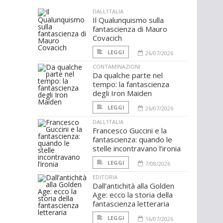
DALL'ITALIA
Il Qualunquismo sulla
fantascienza di Mauro
Covacich
LEGGI
26/07/2026
CONTAMINAZIONI
Da qualche parte nel
tempo: la fantascienza
degli Iron Maiden
LEGGI
26/07/2026
DALL'ITALIA
Francesco Guccini e la
fantascienza: quando le
stelle incontravano l’ironia
LEGGI
7/08/2026
EDITORIA
Dall’antichità alla Golden
Age: ecco la storia della
fantascienza letteraria
LEGGI
16/07/2026