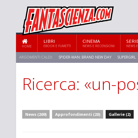
LIBRI
CINEMA
SERI
EBOOK E FUMETTI
NEWS E RECENSIONI
NEWS E
HOME
ARGOMENTI CALDI:
SPIDER-MAN: BRAND NEW DAY
SUPERGIRL
Ricerca: «un-po
STAR TREK: STRANGE NEW WORLDS
News (269)
Approfondimenti (20)
Gallerie (2)