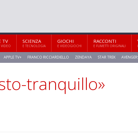
E TV
SCIENZA
GIOCHI
RACCONTI
 VIDEO
E TECNOLOGIA
E VIDEOGIOCHI
E FUMETTI ORIGINALI
APPLE TV+
FRANCO RICCIARDIELLO
ZENDAYA
STAR TREK
AVENGER
sto-tranquillo»