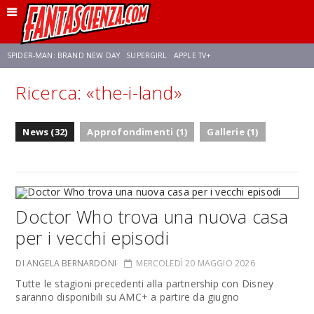
SPIDER-MAN: BRAND NEW DAY
SUPERGIRL
APPLE TV+
Ricerca: «the-i-land»
FRANCO RICCIARDIELLO
ZENDAYA
AVENGERS: DOOMSDAY
STAR TREK
News (32)
Approfondimenti (1)
Gallerie (1)
NETFLIX
SADIE SINK
CELIA ROSE GOODING
Doctor Who trova una nuova casa
per i vecchi episodi
DI ANGELA BERNARDONI
MERCOLEDÌ 20 MAGGIO 2026
Tutte le stagioni precedenti alla partnership con Disney
saranno disponibili su AMC+ a partire da giugno