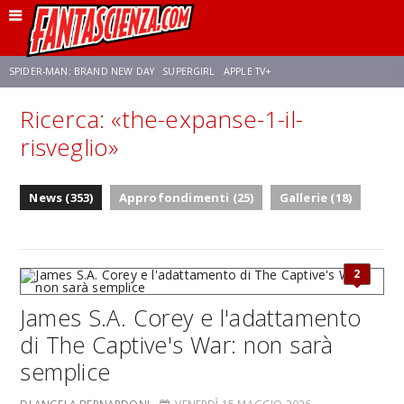
SPIDER-MAN: BRAND NEW DAY
SUPERGIRL
APPLE TV+
Ricerca: «the-expanse-1-il-
FRANCO RICCIARDIELLO
ZENDAYA
STAR TREK
AVENGERS: DOOMSDAY
risveglio»
NETFLIX
SADIE SINK
STAR TREK: STRANGE NEW WORLDS
News (353)
Approfondimenti (25)
Gallerie (18)
2
James S.A. Corey e l'adattamento
di The Captive's War: non sarà
semplice