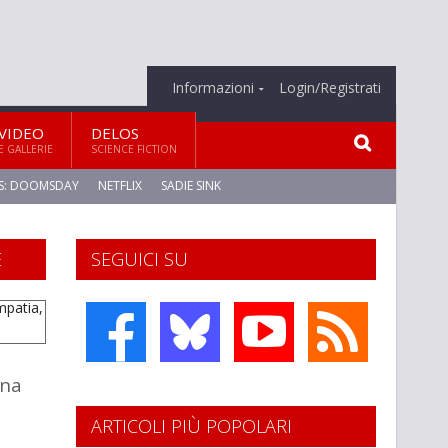
Informazioni
Login/Registrati
VIDEO
DELOS
E GALLERIE
SCIENCE FICTION
S: DOOMSDAY
NETFLIX
SADIE SINK
E
SEGUICI SU
rna
ARTICOLI PIÙ POPOLARI
i