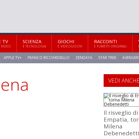
E TV
SCIENZA
GIOCHI
RACCONTI
 VIDEO
E TECNOLOGIA
E VIDEOGIOCHI
E FUMETTI ORIGINALI
APPLE TV+
FRANCO RICCIARDIELLO
ZENDAYA
STAR TREK
AVENGER
lena
VEDI ANCH
Il risveglio di
Empatia, to
Milena
Debenedett