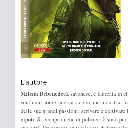
L'autore
Milena Debenedetti
savonese, è laureata in c
vent’anni come ricercatrice in una industria fo
delle sue grandi passioni: scrivere e coltivare 
nipoti. Si occupa anche di politica: è stata pe
sua città. Da sempre appassionata di fantascien