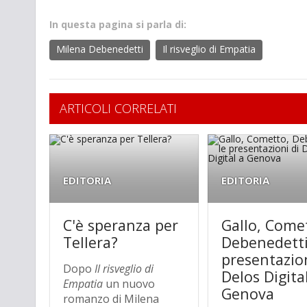
In questa pagina si parla di:
Milena Debenedetti
Il risveglio di Empatia
ARTICOLI CORRELATI
EDITORIA
EDITORIA
C'è speranza per
Gallo, Come
Tellera?
Debenedetti
presentazion
Dopo
Il risveglio di
Delos Digita
Empatia
un nuovo
Genova
romanzo di Milena