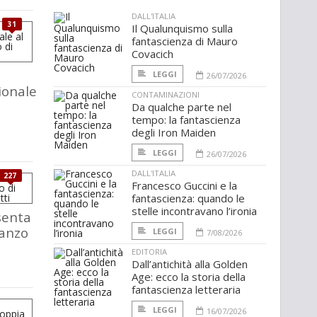
DALL'ITALIA
31
Il Qualunquismo sulla
fantascienza di Mauro
Covacich
LEGGI
26/07/2026
ionale
CONTAMINAZIONI
Da qualche parte nel
tempo: la fantascienza
degli Iron Maiden
LEGGI
26/07/2026
DALL'ITALIA
227
Francesco Guccini e la
fantascienza: quando le
stelle incontravano l’ironia
senta
manzo
LEGGI
7/08/2026
EDITORIA
i
Dall’antichità alla Golden
Age: ecco la storia della
fantascienza letteraria
LEGGI
16/07/2026