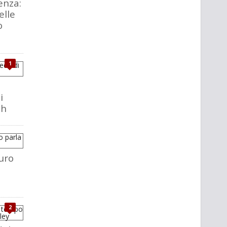
enza:
elle
o
1
i
ch
uro
2