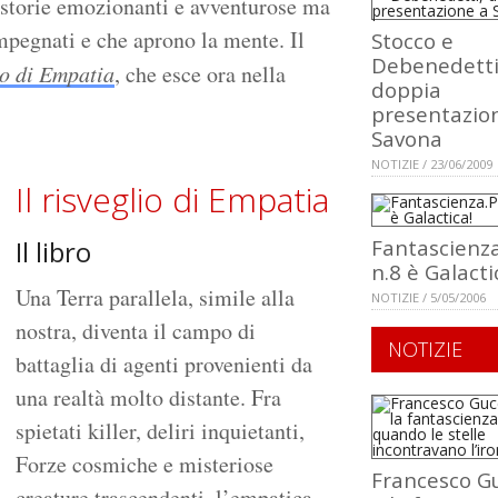
re storie emozionanti e avventurose ma
pegnati e che aprono la mente. Il
Stocco e
Debenedetti
lio di Empatia
, che esce ora nella
doppia
presentazio
Savona
NOTIZIE / 23/06/2009
Il risveglio di Empatia
Il libro
Fantascienz
n.8 è Galacti
Una Terra parallela, simile alla
NOTIZIE / 5/05/2006
nostra, diventa il campo di
NOTIZIE
battaglia di agenti provenienti da
una realtà molto distante. Fra
spietati killer, deliri inquietanti,
Forze cosmiche e misteriose
Francesco Gu
creature trascendenti, l’empatica