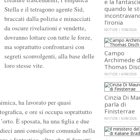
e la fantasci
quando le st
Stella e il tetragono agente Sid,
incontravan
braccati dalla polizia e minacciati
l’ironia
da oscure rivelazioni e vendette,
NOTIZIE / 7/08/2026
dovranno lottare con tutte le forze,
ma soprattutto confrontarsi con
Campo
segreti sconvolgenti, alla base delle
Archimede d
loro stesse vite.
Thomas Dis
NOTIZIE / 6/08/2026
Cinzia Di Ma
himica, ha lavorato per quasi
parla di
Finisterrae
tografica, e ore si occupa soprattutto
NOTIZIE / 6/08/2026
l’orto. È sposata, ha una figlia e due
r dieci anni consigliere comunale nella
za e fantastico, oltre che di fumetti,