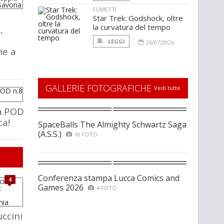
FUMETTI
Star Trek: Godshock, oltre
la curvatura del tempo
,
LEGGI
26/07/2026
ne a
GALLERIE FOTOGRAFICHE
Vedi tutte
a.POD
ca!
SpaceBalls The Almighty Schwartz Saga
(A.S.S.)
10 FOTO
Conferenza stampa Lucca Comics and
4
Games 2026
4 FOTO
ccini