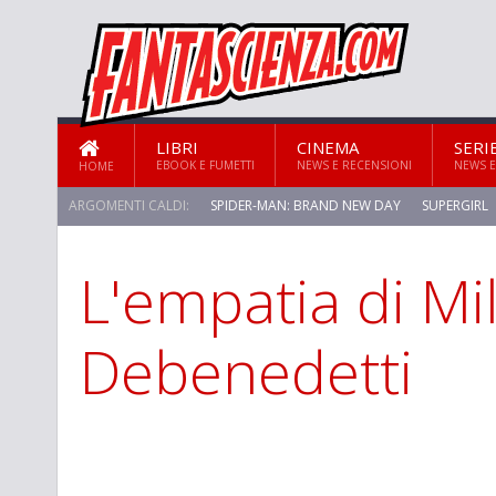
LIBRI
CINEMA
SERI
EBOOK E FUMETTI
NEWS E RECENSIONI
NEWS E
HOME
ARGOMENTI CALDI:
SPIDER-MAN: BRAND NEW DAY
SUPERGIRL
L'empatia di Mi
STAR TREK: STRANGE NEW WORLDS
Debenedetti