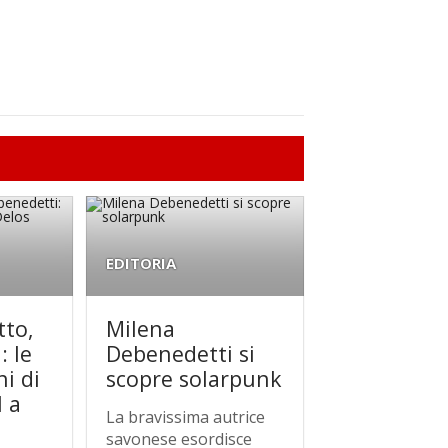
EDITORIA
tto,
Milena
: le
Debenedetti si
i di
scopre solarpunk
l a
La bravissima autrice
savonese esordisce