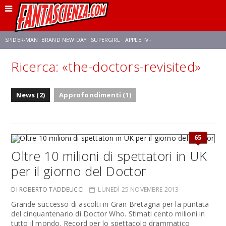
SPIDER-MAN: BRAND NEW DAY
SUPERGIRL
APPLE TV+
Ricerca: «the-doctors-revisited»
FRANCO RICCIARDIELLO
ZENDAYA
STAR TREK
AVENGERS: DOOMSDAY
News (2)
Approfondimenti (1)
NETFLIX
SADIE SINK
STAR TREK: STRANGE NEW WORLDS
65
Oltre 10 milioni di spettatori in UK
per il giorno del Doctor
DI ROBERTO TADDEUCCI
LUNEDÌ 25 NOVEMBRE 2013
Grande successo di ascolti in Gran Bretagna per la puntata
del cinquantenario di Doctor Who. Stimati cento milioni in
tutto il mondo. Record per lo spettacolo drammatico