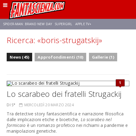
SPIDER-MAN: BRAND NEW DAY
SUPERGIRL
APPLE TV+
Ricerca: «boris-strugatskij»
FRANCO RICCIARDIELLO
ZENDAYA
STAR TREK
AVENGERS: DOOMSDAY
News (45)
Approfondimenti (10)
Gallerie (1)
NETFLIX
SADIE SINK
STAR TREK: STRANGE NEW WORLDS
1
Lo scarabeo dei fratelli Strugackij
DI S*
MERCOLEDÌ 20 MARZO 2024
Tra detective story fantascientifica e narrazione filosofica
dalle implicazioni etiche e bioetiche,
Lo scarabeo nel
formicaio
è un romanzo profetico nei richiami a pandemie e
manipolazioni genetiche.