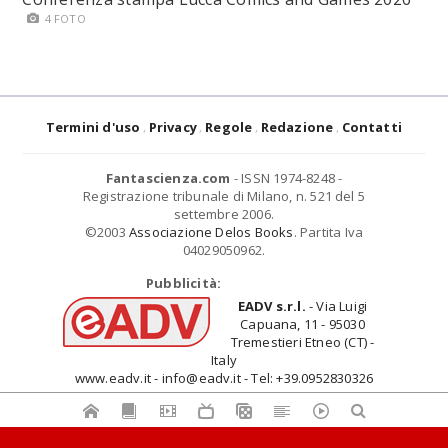
4 FOTO
Termini d'uso
Privacy
Regole
Redazione
Contatti
Fantascienza.com
- ISSN 1974-8248 -
Registrazione tribunale di Milano, n. 521 del 5
settembre 2006.
©2003
Associazione Delos Books
. Partita Iva
04029050962.
Pubblicità:
EADV s.r.l.
- Via Luigi
Capuana, 11 - 95030
Tremestieri Etneo (CT) -
Italy
www.eadv.it - info@eadv.it - Tel: +39.0952830326