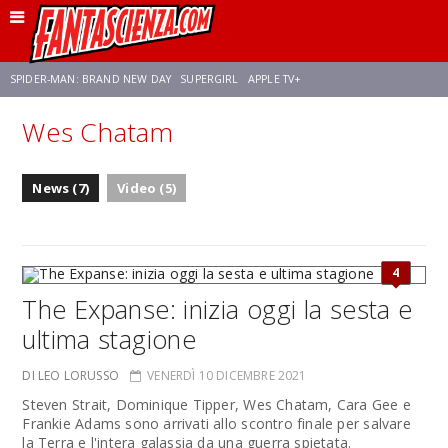
SPIDER-MAN: BRAND NEW DAY
SUPERGIRL
APPLE TV+
Wes Chatam
FRANCO RICCIARDIELLO
ZENDAYA
STAR TREK
AVENGERS: DOOMSDAY
News (7)
Video (5)
NETFLIX
SADIE SINK
STAR TREK: STRANGE NEW WORLDS
4
The Expanse: inizia oggi la sesta e
ultima stagione
DI LEO LORUSSO
VENERDÌ 10 DICEMBRE 2021
Steven Strait, Dominique Tipper, Wes Chatam, Cara Gee e
Frankie Adams sono arrivati allo scontro finale per salvare
la Terra e l'intera galassia da una guerra spietata.