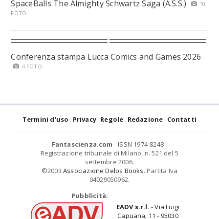
SpaceBalls The Almighty Schwartz Saga (A.S.S.)
10
FOTO
Conferenza stampa Lucca Comics and Games 2026
4 FOTO
Termini d'uso
Privacy
Regole
Redazione
Contatti
Fantascienza.com
- ISSN 1974-8248 -
Registrazione tribunale di Milano, n. 521 del 5
settembre 2006.
©2003
Associazione Delos Books
. Partita Iva
04029050962.
Pubblicità:
EADV s.r.l.
- Via Luigi
Capuana, 11 - 95030