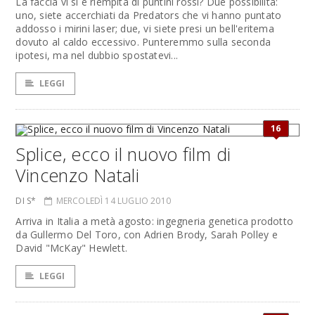
La faccia vi si è riempita di puntini rossi? Due possibilità:
uno, siete accerchiati da Predators che vi hanno puntato
addosso i mirini laser; due, vi siete presi un bell'eritema
dovuto al caldo eccessivo. Punteremmo sulla seconda
ipotesi, ma nel dubbio spostatevi...
LEGGI
16
Splice, ecco il nuovo film di
Vincenzo Natali
DI S*
MERCOLEDÌ 14 LUGLIO 2010
Arriva in Italia a metà agosto: ingegneria genetica prodotto
da Gullermo Del Toro, con Adrien Brody, Sarah Polley e
David "McKay" Hewlett.
LEGGI