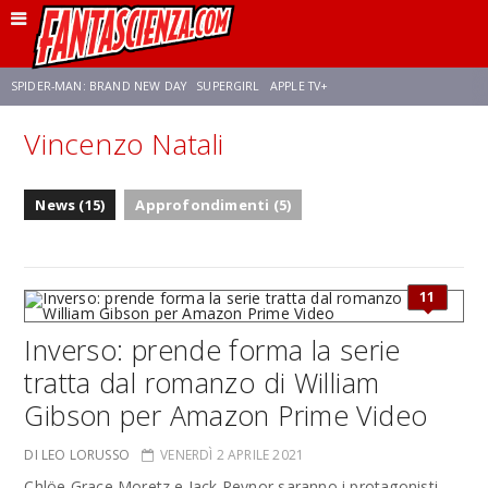
SPIDER-MAN: BRAND NEW DAY
SUPERGIRL
APPLE TV+
Vincenzo Natali
FRANCO RICCIARDIELLO
ZENDAYA
STAR TREK
AVENGERS: DOOMSDAY
News (15)
Approfondimenti (5)
NETFLIX
SADIE SINK
STAR TREK: STRANGE NEW WORLDS
11
Inverso: prende forma la serie
tratta dal romanzo di William
Gibson per Amazon Prime Video
DI LEO LORUSSO
VENERDÌ 2 APRILE 2021
Chlöe Grace Moretz e Jack Reynor saranno i protagonisti