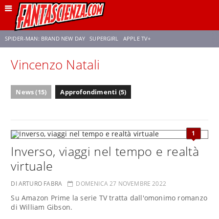
SPIDER-MAN: BRAND NEW DAY
SUPERGIRL
APPLE TV+
Vincenzo Natali
FRANCO RICCIARDIELLO
ZENDAYA
STAR TREK
AVENGERS: DOOMSDAY
News (15)
Approfondimenti (5)
NETFLIX
SADIE SINK
STAR TREK: STRANGE NEW WORLDS
1
Inverso, viaggi nel tempo e realtà
virtuale
DI ARTURO FABRA
DOMENICA 27 NOVEMBRE 2022
Su Amazon Prime la serie TV tratta dall'omonimo romanzo
di William Gibson.