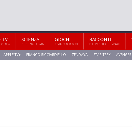
E TV
SCIENZA
GIOCHI
RACCONTI
 VIDEO
E TECNOLOGIA
E VIDEOGIOCHI
E FUMETTI ORIGINALI
APPLE TV+
FRANCO RICCIARDIELLO
ZENDAYA
STAR TREK
AVENGER