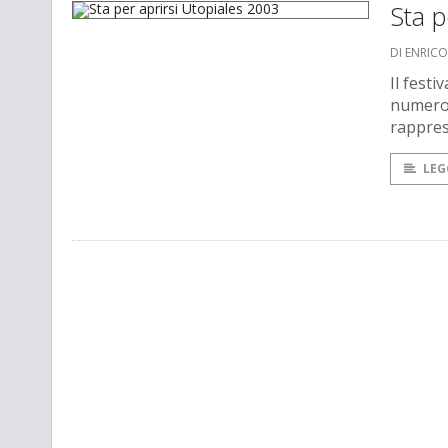
Sta p
DI ENRICO
Il festi
numeros
rappres
LEG