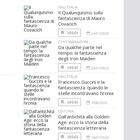
DALL'ITALIA
Il Qualunquismo sulla
fantascienza di Mauro
Covacich
LEGGI
26/07/2026
CONTAMINAZIONI
Da qualche parte nel
tempo: la fantascienza
degli Iron Maiden
LEGGI
26/07/2026
DALL'ITALIA
Francesco Guccini e la
fantascienza: quando le
stelle incontravano l’ironia
LEGGI
7/08/2026
EDITORIA
Dall’antichità alla Golden
Age: ecco la storia della
fantascienza letteraria
LEGGI
16/07/2026