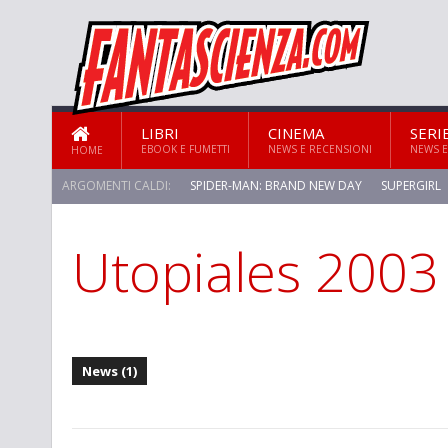
LIBRI
CINEMA
SERI
EBOOK E FUMETTI
NEWS E RECENSIONI
NEWS E
HOME
ARGOMENTI CALDI:
SPIDER-MAN: BRAND NEW DAY
SUPERGIRL
Utopiales 2003
STAR TREK: STRANGE NEW WORLDS
News (1)