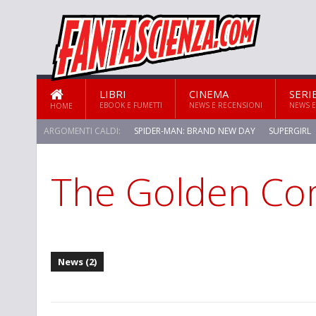
LIBRI
CINEMA
SERI
EBOOK E FUMETTI
NEWS E RECENSIONI
NEWS E
HOME
ARGOMENTI CALDI:
SPIDER-MAN: BRAND NEW DAY
SUPERGIRL
The Golden C
STAR TREK: STRANGE NEW WORLDS
News (2)