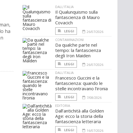
DALL'ITALIA
Il Qualunquismo sulla
fantascienza di Mauro
Covacich
lman,
lo ha
LEGGI
26/07/2026
un
CONTAMINAZIONI
Da qualche parte nel
tempo: la fantascienza
degli Iron Maiden
LEGGI
26/07/2026
DALL'ITALIA
Francesco Guccini e la
fantascienza: quando le
stelle incontravano l’ironia
LEGGI
7/08/2026
EDITORIA
Dall’antichità alla Golden
Age: ecco la storia della
fantascienza letteraria
LEGGI
16/07/2026