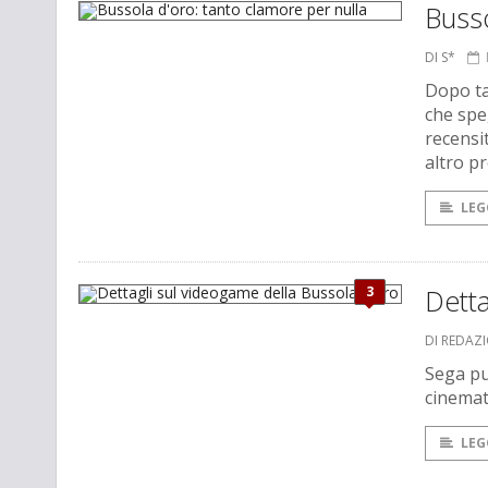
Busso
DI S*
Dopo tan
che spe
recensi
altro p
LEG
3
Detta
DI REDAZ
Sega pu
cinemat
LEG