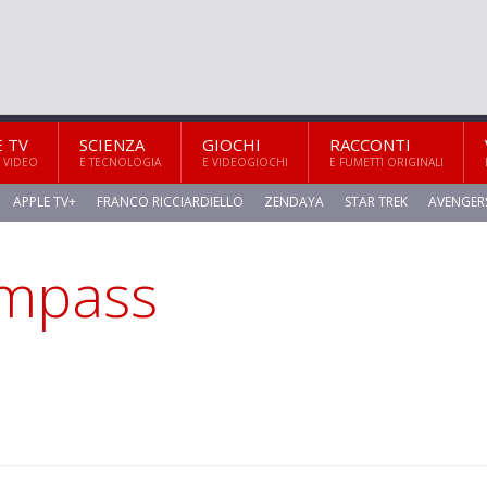
E TV
SCIENZA
GIOCHI
RACCONTI
 VIDEO
E TECNOLOGIA
E VIDEOGIOCHI
E FUMETTI ORIGINALI
APPLE TV+
FRANCO RICCIARDIELLO
ZENDAYA
STAR TREK
AVENGER
ompass