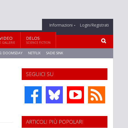
Informazioni
Login/Registrati
VIDEO
DELOS
E GALLERIE
SCIENCE FICTION
S: DOOMSDAY
NETFLIX
SADIE SINK
SEGUICI SU
ARTICOLI PIÙ POPOLARI