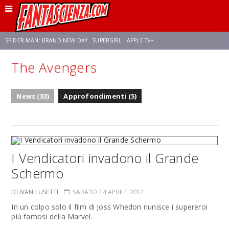
SPIDER-MAN: BRAND NEW DAY
SUPERGIRL
APPLE TV+
The Avengers
FRANCO RICCIARDIELLO
ZENDAYA
STAR TREK
AVENGERS: DOOMSDAY
News (83)
Approfondimenti (5)
NETFLIX
SADIE SINK
STAR TREK: STRANGE NEW WORLDS
I Vendicatori invadono il Grande
Schermo
DI IVAN LUSETTI
SABATO 14 APRILE 2012
In un colpo solo il film di Joss Whedon riunisce i supereroi
più famosi della Marvel.