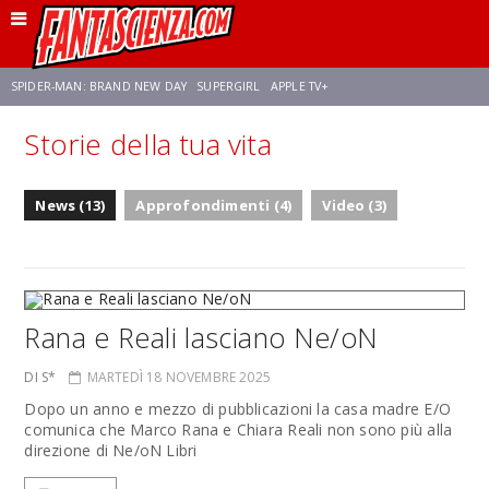
SPIDER-MAN: BRAND NEW DAY
SUPERGIRL
APPLE TV+
Storie della tua vita
FRANCO RICCIARDIELLO
ZENDAYA
STAR TREK
AVENGERS: DOOMSDAY
News (13)
Approfondimenti (4)
Video (3)
NETFLIX
SADIE SINK
STAR TREK: STRANGE NEW WORLDS
Rana e Reali lasciano Ne/oN
DI S*
MARTEDÌ 18 NOVEMBRE 2025
Dopo un anno e mezzo di pubblicazioni la casa madre E/O
comunica che Marco Rana e Chiara Reali non sono più alla
direzione di Ne/oN Libri