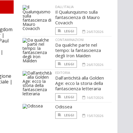
DALL'ITALIA
Il Qualunquismo sulla
fantascienza di Mauro
Covacich
ngdom
LEGGI
26/07/2026
r |
Paul
CONTAMINAZIONI
Da qualche parte nel
tempo: la fantascienza
 |
degli Iron Maiden
LEGGI
26/07/2026
EDITORIA
gione
Dall’antichità alla Golden
iale |
Age: ecco la storia della
fantascienza letteraria
LEGGI
16/07/2026
Odissea
LEGGI
15/07/2026