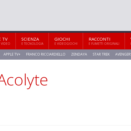
E TV
SCIENZA
GIOCHI
RACCONTI
 VIDEO
E TECNOLOGIA
E VIDEOGIOCHI
E FUMETTI ORIGINALI
APPLE TV+
FRANCO RICCIARDIELLO
ZENDAYA
STAR TREK
AVENGER
Acolyte