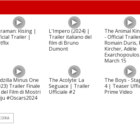
traman: Rising |
L'Impero (2024) |
The Animal Ki
icial Trailer |
Trailer italiano del
- Official Traile
flix
film di Bruno
Romain Duris, 
Dumont
Kircher, Adèle
Exarchopoulos
March 15
dzilla Minus One
The Acolyte: La
The Boys - Sta
023) Trailer Finale
Seguace | Trailer
4 | Teaser Uffic
 del Film di Mostri
Ufficiale #2
Prime Video
iju #Oscars2024
CORA