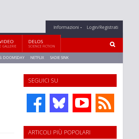
Informazioni
Login/Registrati
VIDEO
DELOS
E GALLERIE
SCIENCE FICTION
S: DOOMSDAY
NETFLIX
SADIE SINK
SEGUICI SU
ARTICOLI PIÙ POPOLARI