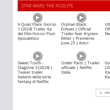
STAR WARS: THE ACOLYTE
A Quiet Place: Giorno
Orphan Black:
Ul
1 (2024) Trailer Ita
Echoes | Official
Off
del Film Horror Post-
Trailer feat. Krysten
Net
Apocalittico
Ritter | Premieres
June 23 | Amc+
Sweet Tooth -
Under Paris | Trailer
Go
Stagione 3 (2024) |
ufficiale | Netflix
(2
Teaser trailer
Italia
Ita
italiano della serie
Ka
fantasy di Netflix
AN