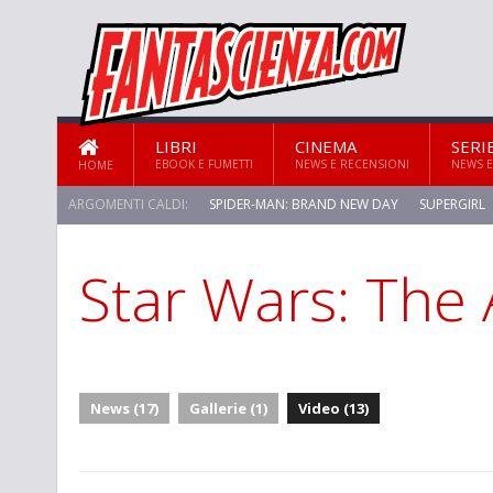
LIBRI
CINEMA
SERI
EBOOK E FUMETTI
NEWS E RECENSIONI
NEWS E
HOME
ARGOMENTI CALDI:
SPIDER-MAN: BRAND NEW DAY
SUPERGIRL
Star Wars: The 
STAR TREK: STRANGE NEW WORLDS
News (17)
Gallerie (1)
Video (13)