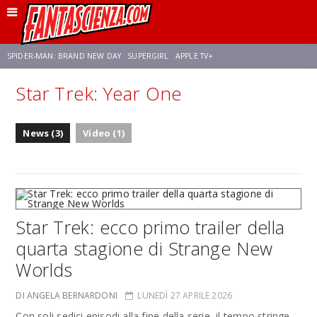
SPIDER-MAN: BRAND NEW DAY
SUPERGIRL
APPLE TV+
Star Trek: Year One
FRANCO RICCIARDIELLO
ZENDAYA
STAR TREK
AVENGERS: DOOMSDAY
News (3)
Video (1)
NETFLIX
SADIE SINK
STAR TREK: STRANGE NEW WORLDS
Star Trek: ecco primo trailer della
quarta stagione di Strange New
Worlds
DI ANGELA BERNARDONI
LUNEDÌ 27 APRILE 2026
Con soli sedici episodi alla fine della serie, il tempo stringe