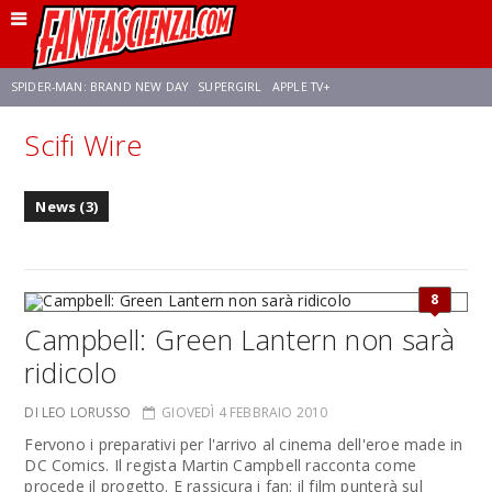
SPIDER-MAN: BRAND NEW DAY
SUPERGIRL
APPLE TV+
Scifi Wire
FRANCO RICCIARDIELLO
ZENDAYA
AVENGERS: DOOMSDAY
STAR TREK
News (3)
NETFLIX
SADIE SINK
CELIA ROSE GOODING
8
Campbell: Green Lantern non sarà
ridicolo
DI LEO LORUSSO
GIOVEDÌ 4 FEBBRAIO 2010
Fervono i preparativi per l'arrivo al cinema dell'eroe made in
DC Comics. Il regista Martin Campbell racconta come
procede il progetto. E rassicura i fan: il film punterà sul