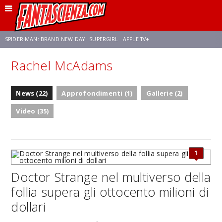
SPIDER-MAN: BRAND NEW DAY
SUPERGIRL
APPLE TV+
Rachel McAdams
FRANCO RICCIARDIELLO
ZENDAYA
STAR TREK
AVENGERS: DOOMSDAY
News (22)
Approfondimenti (1)
Gallerie (2)
NETFLIX
SADIE SINK
STAR TREK: STRANGE NEW WORLDS
Video (35)
1
Doctor Strange nel multiverso della
follia supera gli ottocento milioni di
dollari