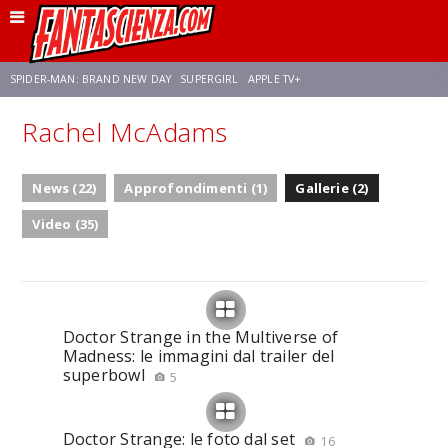
SPIDER-MAN: BRAND NEW DAY
SUPERGIRL
APPLE TV+
Rachel McAdams
FRANCO RICCIARDIELLO
ZENDAYA
STAR TREK
AVENGERS: DOOMSDAY
News (22)
Approfondimenti (1)
Gallerie (2)
NETFLIX
SADIE SINK
STAR TREK: STRANGE NEW WORLDS
Video (35)
Doctor Strange in the Multiverse of
Madness: le immagini dal trailer del
superbowl
5
Doctor Strange: le foto dal set
16