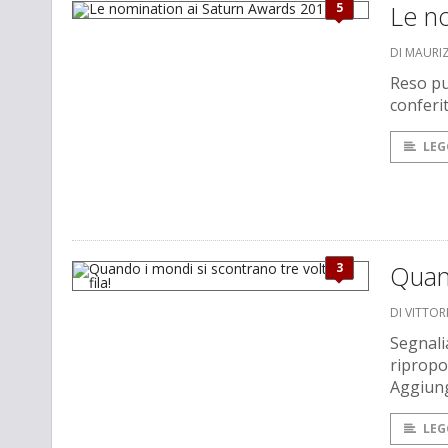
5
Le n
DI MAURI
Reso pu
conferi
LEG
3
Quand
DI VITTO
Segnali
ripropon
Aggiung
LEG