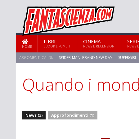
LIBRI
CINEMA
SERI
EBOOK E FUMETTI
NEWS E RECENSIONI
NEWS E
HOME
ARGOMENTI CALDI:
SPIDER-MAN: BRAND NEW DAY
SUPERGIRL
Quando i mondi
STAR TREK: STRANGE NEW WORLDS
News (3)
Approfondimenti (1)