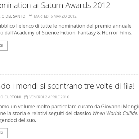
omination ai Saturn Awards 2012
ZIO DEL SANTO
MARTEDÌ 6 MARZO 2012
bblico l'elenco di tutte le nomination del premio annuale
to dall'Academy of Science Fiction, Fantasy & Horror Films.
GI
o i mondi si scontrano tre volte di fila!
RIO CURTONI
VENERDÌ 2 APRILE 2010
amo un volume molto particolare curato da Giovanni Mongin
e la storia e relativi seguiti del classico
When Worlds Collide
.
endoci del suo.
GI