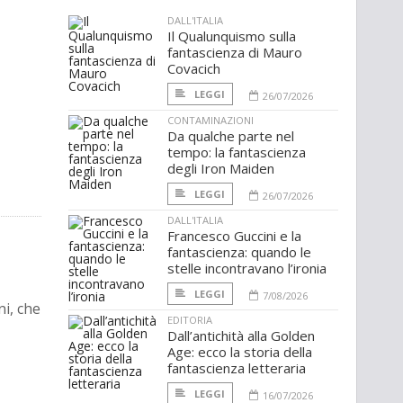
DALL'ITALIA
Il Qualunquismo sulla
fantascienza di Mauro
Covacich
LEGGI
26/07/2026
CONTAMINAZIONI
Da qualche parte nel
tempo: la fantascienza
degli Iron Maiden
LEGGI
26/07/2026
DALL'ITALIA
Francesco Guccini e la
fantascienza: quando le
stelle incontravano l’ironia
LEGGI
7/08/2026
i, che
EDITORIA
Dall’antichità alla Golden
Age: ecco la storia della
fantascienza letteraria
LEGGI
16/07/2026