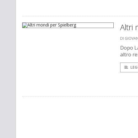
Altri
DI GIOVA
Dopo La
altro r
LEG