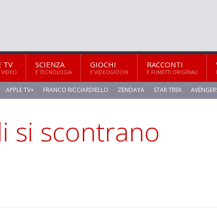
E TV
SCIENZA
GIOCHI
RACCONTI
 VIDEO
E TECNOLOGIA
E VIDEOGIOCHI
E FUMETTI ORIGINALI
APPLE TV+
FRANCO RICCIARDIELLO
ZENDAYA
STAR TREK
AVENGER
 si scontrano