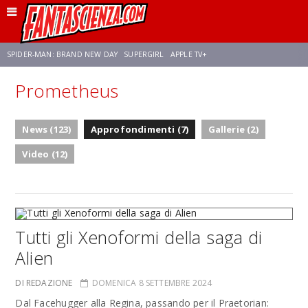
SPIDER-MAN: BRAND NEW DAY
SUPERGIRL
APPLE TV+
Prometheus
FRANCO RICCIARDIELLO
ZENDAYA
STAR TREK
AVENGERS: DOOMSDAY
News (123)
Approfondimenti (7)
Gallerie (2)
NETFLIX
SADIE SINK
STAR TREK: STRANGE NEW WORLDS
Video (12)
Tutti gli Xenoformi della saga di
Alien
DI REDAZIONE
DOMENICA 8 SETTEMBRE 2024
Dal Facehugger alla Regina, passando per il Praetorian: