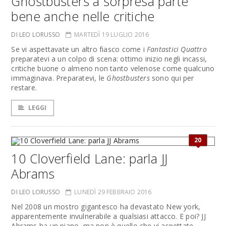
Ghostbusters a sorpresa parte
bene anche nelle critiche
DI LEO LORUSSO
MARTEDÌ 19 LUGLIO 2016
Se vi aspettavate un altro fiasco come i
Fantastici Quattro
preparatevi a un colpo di scena: ottimo inizio negli incassi,
critiche buone o almeno non tanto velenose come qualcuno
immaginava. Preparatevi, le
Ghostbusters
sono qui per
restare.
LEGGI
20
10 Cloverfield Lane: parla JJ
Abrams
DI LEO LORUSSO
LUNEDÌ 29 FEBBRAIO 2016
Nel 2008 un mostro gigantesco ha devastato New york,
apparentemente invulnerabile a qualsiasi attacco. E poi? JJ
Abrams ha un piano, ma non è quello che vi aspettate