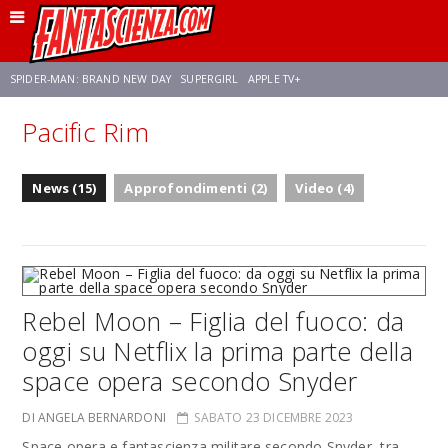
SPIDER-MAN: BRAND NEW DAY
SUPERGIRL
APPLE TV+
Pacific Rim
FRANCO RICCIARDIELLO
ZENDAYA
STAR TREK
AVENGERS: DOOMSDAY
News (15)
Approfondimenti (2)
Video (4)
NETFLIX
SADIE SINK
STAR TREK: STRANGE NEW WORLDS
Rebel Moon – Figlia del fuoco: da
oggi su Netflix la prima parte della
space opera secondo Snyder
DI ANGELA BERNARDONI
SABATO 23 DICEMBRE 2023
Space opera e fantascienza militare secondo Snyder, tra