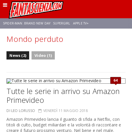
SPIDER-MAN: BRAND NEW DAY
SUPERGIRL
APPLE TV+
Mondo perduto
FRANCO RICCIARDIELLO
ZENDAYA
STAR TREK
AVENGERS: DOOMSDAY
News (2)
Video (1)
NETFLIX
SADIE SINK
STAR TREK: STRANGE NEW WORLDS
64
Tutte le serie in arrivo su Amazon
Primevideo
DI LEO LORUSSO
VENERDÌ 11 MAGGIO 2018
Amazon Primevideo lancia il guanto di sfida a Netflix, con
titoli di culto, budget miliardari e la volontà di raccontare e
creare il futuro prossimo venturo. Nel bene e nel male.