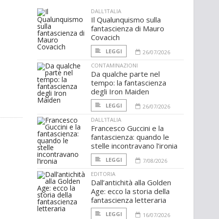
DALL'ITALIA
Il Qualunquismo sulla
fantascienza di Mauro
Covacich
LEGGI
26/07/2026
CONTAMINAZIONI
Da qualche parte nel
tempo: la fantascienza
degli Iron Maiden
LEGGI
26/07/2026
DALL'ITALIA
Francesco Guccini e la
fantascienza: quando le
stelle incontravano l’ironia
LEGGI
7/08/2026
EDITORIA
Dall’antichità alla Golden
Age: ecco la storia della
fantascienza letteraria
LEGGI
16/07/2026