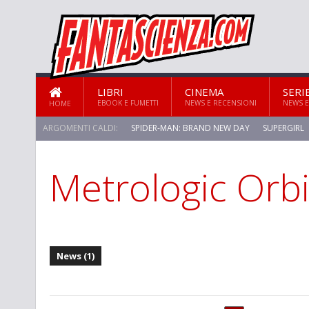
LIBRI
CINEMA
SERI
EBOOK E FUMETTI
NEWS E RECENSIONI
NEWS E
HOME
ARGOMENTI CALDI:
SPIDER-MAN: BRAND NEW DAY
SUPERGIRL
Metrologic Orbi
STAR TREK: STRANGE NEW WORLDS
News (1)