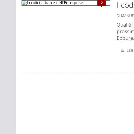
5
I cod
DI MANUE
Qual è i
prossimo
Eppure,
LEG