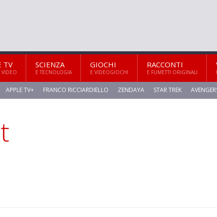
E TV
SCIENZA
GIOCHI
RACCONTI
 VIDEO
E TECNOLOGIA
E VIDEOGIOCHI
E FUMETTI ORIGINALI
APPLE TV+
FRANCO RICCIARDIELLO
ZENDAYA
STAR TREK
AVENGER
t