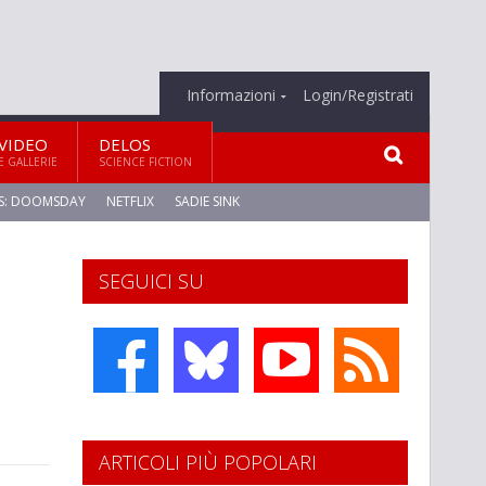
Informazioni
Login/Registrati
VIDEO
DELOS
E GALLERIE
SCIENCE FICTION
S: DOOMSDAY
NETFLIX
SADIE SINK
SEGUICI SU
ARTICOLI PIÙ POPOLARI