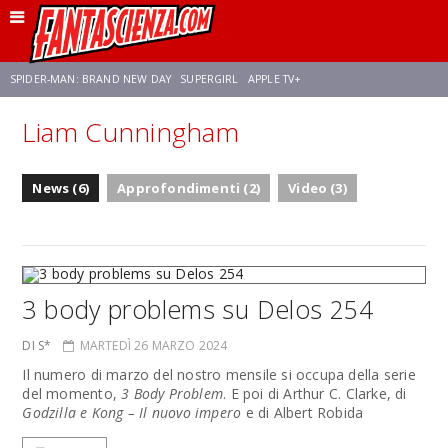
SPIDER-MAN: BRAND NEW DAY
SUPERGIRL
APPLE TV+
Liam Cunningham
FRANCO RICCIARDIELLO
ZENDAYA
STAR TREK
AVENGERS: DOOMSDAY
News (6)
Approfondimenti (2)
Video (3)
NETFLIX
SADIE SINK
CELIA ROSE GOODING
3 body problems su Delos 254
DI S*
MARTEDÌ 26 MARZO 2024
Il numero di marzo del nostro mensile si occupa della serie
del momento,
3 Body Problem
. E poi di Arthur C. Clarke, di
Godzilla e Kong – Il nuovo impero
e di Albert Robida