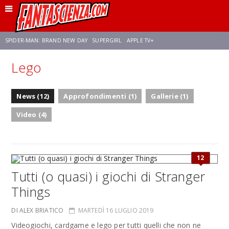
SPIDER-MAN: BRAND NEW DAY
SUPERGIRL
APPLE TV+
Lego
FRANCO RICCIARDIELLO
ZENDAYA
STAR TREK
AVENGERS: DOOMSDAY
News (12)
Approfondimenti (1)
Gallerie (1)
NETFLIX
SADIE SINK
STAR TREK: STRANGE NEW WORLDS
Video (4)
12
Tutti (o quasi) i giochi di Stranger
Things
DI ALEX BRIATICO
MARTEDÌ 16 LUGLIO 2019
Videogiochi, cardgame e lego per tutti quelli che non ne