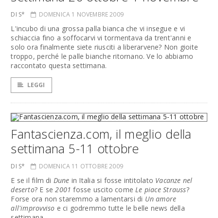
DI S*
DOMENICA 1 NOVEMBRE 2009
L'incubo di una grossa palla bianca che vi insegue e vi
schiaccia fino a soffocarvi vi tormentava da trent'anni e
solo ora finalmente siete riusciti a liberarvene? Non gioite
troppo, perché le palle bianche ritornano. Ve lo abbiamo
raccontato questa settimana.
LEGGI
Fantascienza.com, il meglio della
settimana 5-11 ottobre
DI S*
DOMENICA 11 OTTOBRE 2009
E se il film di
Dune
in Italia si fosse intitolato
Vacanze nel
deserto
? E se
2001
fosse uscito come
Le piace Strauss
?
Forse ora non staremmo a lamentarsi di
Un amore
all'improvviso
e ci godremmo tutte le belle news della
settimana.