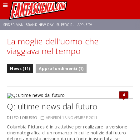
SPIDER-MAN: BRAND NEW DAY
SUPERGIRL
APPLE TV+
La moglie dell'uomo che
FRANCO RICCIARDIELLO
ZENDAYA
STAR TREK
AVENGERS: DOOMSDAY
viaggiava nel tempo
NETFLIX
SADIE SINK
STAR TREK: STRANGE NEW WORLDS
News (11)
Approfondimenti (1)
4
Q: ultime news dal futuro
DI LEO LORUSSO
VENERDÌ 18 NOVEMBRE 2011
Columbia Pictures è in trattative per realizzare la versione
cinematografica di un romanzo in cui le notizie dal futuro
del protagonista arrivano da una fonte inaspettata: se