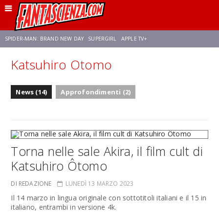
SPIDER-MAN: BRAND NEW DAY
SUPERGIRL
APPLE TV+
Katsuhiro Otomo
FRANCO RICCIARDIELLO
ZENDAYA
STAR TREK
AVENGERS: DOOMSDAY
News (14)
Approfondimenti (2)
NETFLIX
SADIE SINK
STAR TREK: STRANGE NEW WORLDS
Torna nelle sale Akira, il film cult di
Katsuhiro Ôtomo
DI REDAZIONE
LUNEDÌ 13 MARZO 2023
Il 14 marzo in lingua originale con sottotitoli italiani e il 15 in
italiano, entrambi in versione 4k.