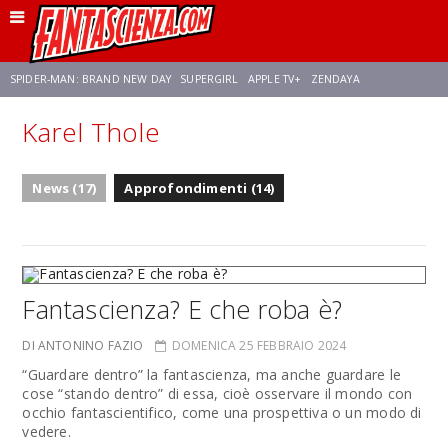
SPIDER-MAN: BRAND NEW DAY
SUPERGIRL
APPLE TV+
ZENDAYA
Karel Thole
FRANCO RICCIARDIELLO
AVENGERS: DOOMSDAY
STAR TREK
NETFLIX
News (17)
Approfondimenti (14)
SADIE SINK
STAR TREK: STRANGE NEW WORLDS
Fantascienza? E che roba è?
DI ANTONINO FAZIO
DOMENICA 25 FEBBRAIO 2024
“Guardare dentro” la fantascienza, ma anche guardare le
cose “stando dentro” di essa, cioè osservare il mondo con
occhio fantascientifico, come una prospettiva o un modo di
vedere.