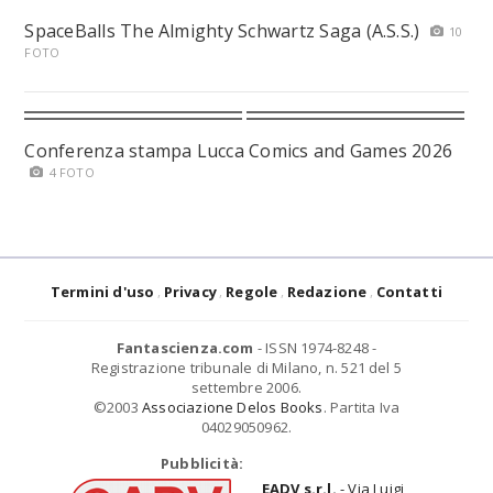
SpaceBalls The Almighty Schwartz Saga (A.S.S.)
10
FOTO
Conferenza stampa Lucca Comics and Games 2026
4 FOTO
Termini d'uso
Privacy
Regole
Redazione
Contatti
Fantascienza.com
- ISSN 1974-8248 -
Registrazione tribunale di Milano, n. 521 del 5
settembre 2006.
©2003
Associazione Delos Books
. Partita Iva
04029050962.
Pubblicità:
EADV s.r.l.
- Via Luigi