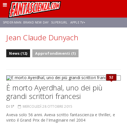
SPIDER-MAN: BRAND NEW DAY
SUPERGIRL
APPLE TV+
Jean Claude Dunyach
FRANCO RICCIARDIELLO
ZENDAYA
STAR TREK
AVENGERS: DOOMSDAY
News (12)
Approfondimenti (1)
NETFLIX
SADIE SINK
STAR TREK: STRANGE NEW WORLDS
52
È morto Ayerdhal, uno dei più
grandi scrittori francesi
DI S*
MERCOLEDÌ 28 OTTOBRE 2015
Aveva solo 56 anni. Aveva scritto fantascienza e thriller, e
vinto il Grand Prix de l'Imaginaire nel 2004