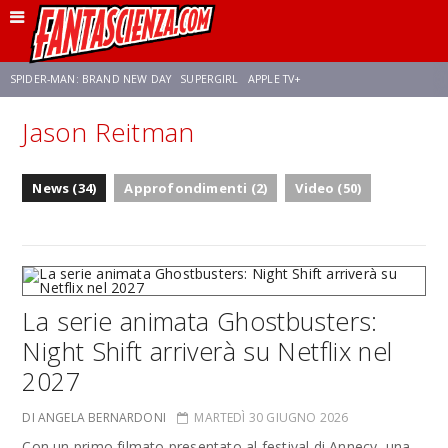
SPIDER-MAN: BRAND NEW DAY
SUPERGIRL
APPLE TV+
Jason Reitman
FRANCO RICCIARDIELLO
ZENDAYA
STAR TREK
AVENGERS: DOOMSDAY
News (34)
Approfondimenti (2)
Video (50)
NETFLIX
SADIE SINK
STAR TREK: STRANGE NEW WORLDS
La serie animata Ghostbusters:
Night Shift arriverà su Netflix nel
2027
DI ANGELA BERNARDONI
MARTEDÌ 30 GIUGNO 2026
Con un primo filmato presentato al festival di Annecy, una