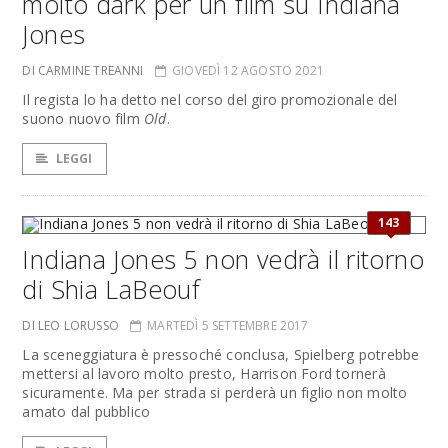
molto dark per un film su Indiana
Jones
DI CARMINE TREANNI
GIOVEDÌ 12 AGOSTO 2021
Il regista lo ha detto nel corso del giro promozionale del
suono nuovo film
Old
.
LEGGI
143
Indiana Jones 5 non vedrà il ritorno
di Shia LaBeouf
DI LEO LORUSSO
MARTEDÌ 5 SETTEMBRE 2017
La sceneggiatura è pressoché conclusa, Spielberg potrebbe
mettersi al lavoro molto presto, Harrison Ford tornerà
sicuramente. Ma per strada si perderà un figlio non molto
amato dal pubblico