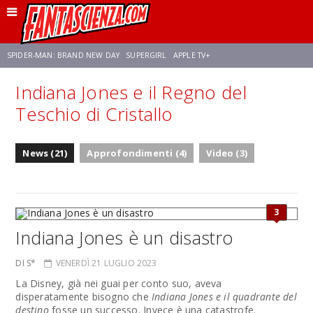
SPIDER-MAN: BRAND NEW DAY
SUPERGIRL
APPLE TV+
Indiana Jones e il Regno del
FRANCO RICCIARDIELLO
ZENDAYA
AVENGERS: DOOMSDAY
STAR TREK
Teschio di Cristallo
NETFLIX
SADIE SINK
STAR TREK: STRANGE NEW WORLDS
News (21)
Approfondimenti (4)
Video (3)
3
Indiana Jones è un disastro
DI S*
VENERDÌ 21 LUGLIO 2023
La Disney, già nei guai per conto suo, aveva
disperatamente bisogno che
Indiana Jones e il quadrante del
destino
fosse un successo. Invece è una catastrofe.