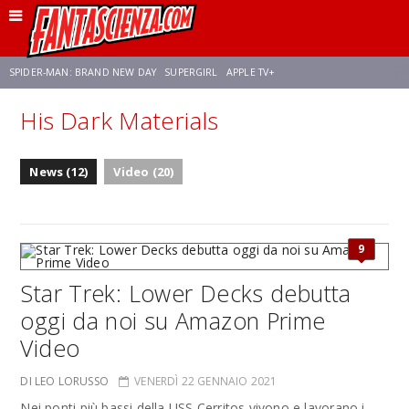
SPIDER-MAN: BRAND NEW DAY
SUPERGIRL
APPLE TV+
His Dark Materials
FRANCO RICCIARDIELLO
ZENDAYA
STAR TREK
AVENGERS: DOOMSDAY
News (12)
Video (20)
NETFLIX
SADIE SINK
CELIA ROSE GOODING
9
Star Trek: Lower Decks debutta
oggi da noi su Amazon Prime
Video
DI LEO LORUSSO
VENERDÌ 22 GENNAIO 2021
Nei ponti più bassi della USS Cerritos vivono e lavorano i