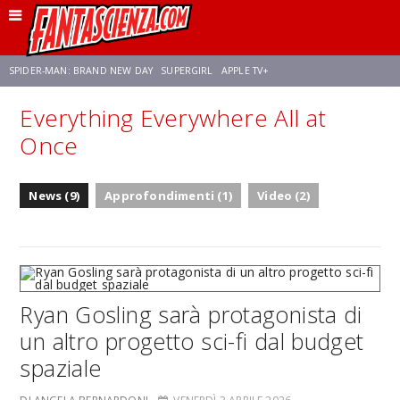
SPIDER-MAN: BRAND NEW DAY
SUPERGIRL
APPLE TV+
Everything Everywhere All at
FRANCO RICCIARDIELLO
ZENDAYA
STAR TREK
AVENGERS: DOOMSDAY
Once
NETFLIX
SADIE SINK
STAR TREK: STRANGE NEW WORLDS
News (9)
Approfondimenti (1)
Video (2)
Ryan Gosling sarà protagonista di
un altro progetto sci-fi dal budget
spaziale