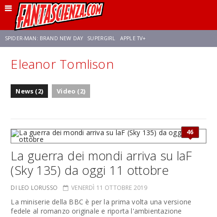
SPIDER-MAN: BRAND NEW DAY
SUPERGIRL
APPLE TV+
Eleanor Tomlison
FRANCO RICCIARDIELLO
ZENDAYA
STAR TREK
AVENGERS: DOOMSDAY
News (2)
Video (2)
NETFLIX
SADIE SINK
STAR TREK: STRANGE NEW WORLDS
46
La guerra dei mondi arriva su laF
(Sky 135) da oggi 11 ottobre
DI LEO LORUSSO
VENERDÌ 11 OTTOBRE 2019
La miniserie della BBC è per la prima volta una versione
fedele al romanzo originale e riporta l'ambientazione