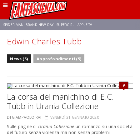
SPIDER-MAN: BRAND NEW DAY
SUPERGIRL
APPLE TV+
Edwin Charles Tubb
FRANCO RICCIARDIELLO
ZENDAYA
AVENGERS: DOOMSDAY
STAR TREK
News (5)
Approfondimenti (5)
NETFLIX
SADIE SINK
STAR TREK: STRANGE NEW WORLDS
9
La corsa del manichino di E.C.
Tubb in Urania Collezione
DI GIAMPAOLO RAI
VENERDÌ 31 GENNAIO 2020
Sulle pagine di
Urania Collezione
un romanzo su una società
del futuro senza violenza ma non senza problemi.