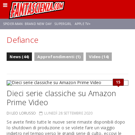
SPIDER-MAN: BRAND NEW DAY
SUPERGIRL
APPLE TV+
Defiance
FRANCO RICCIARDIELLO
ZENDAYA
STAR TREK
AVENGERS: DOOMSDAY
News (44)
Approfondimenti (1)
Video (14)
NETFLIX
SADIE SINK
STAR TREK: STRANGE NEW WORLDS
15
Dieci serie classiche su Amazon
Prime Video
DI LEO LORUSSO
LUNEDÌ 28 SETTEMBRE 2020
Se avete finito tutte le nuove serie rimaste disponibili dopo
lo shutdown di produzione o se volete fare un viaggio
indietro nel tempo verso le grandi serie di culto, eccovi le