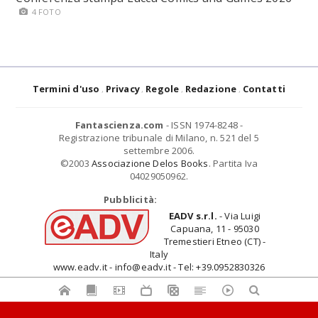
4 FOTO
Termini d'uso
Privacy
Regole
Redazione
Contatti
Fantascienza.com
- ISSN 1974-8248 -
Registrazione tribunale di Milano, n. 521 del 5
settembre 2006.
©2003
Associazione Delos Books
. Partita Iva
04029050962.
Pubblicità:
EADV s.r.l.
- Via Luigi
Capuana, 11 - 95030
Tremestieri Etneo (CT) -
Italy
www.eadv.it - info@eadv.it - Tel: +39.0952830326