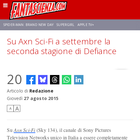
SPIDER-MAN: BRAND NEW DAY
SUPERGIRL
APPLE TV+
Su Axn Sci-Fi a settembre la
FRANCO RICCIARDIELLO
ZENDAYA
STAR TREK
AVENGERS: DOOMSDAY
seconda stagione di Defiance
NETFLIX
SADIE SINK
CELIA ROSE GOODING
20
Articolo di
Redazione
Giovedì
27 agosto 2015
A
A
Su
Axn Sci-Fi
(Sky 134), il canale di Sony Pictures
Television Networks unico in Italia a essere completamente