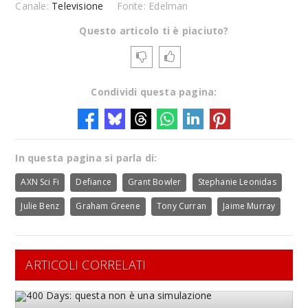
Canale:
Televisione
Fonte: Edelman
Questo articolo ti è piaciuto?
Condividi questa pagina:
In questa pagina si parla di:
AXN Sci Fi
Defiance
Grant Bowler
Stephanie Leonidas
Julie Benz
Graham Greene
Tony Curran
Jaime Murray
ARTICOLI CORRELATI