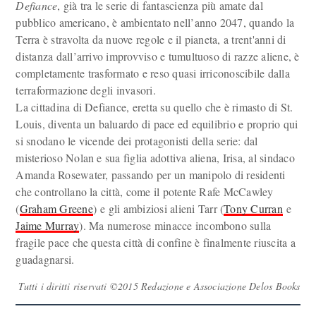
Defiance
, già tra le serie di fantascienza più amate dal
pubblico americano, è ambientato nell’anno 2047, quando la
Terra è stravolta da nuove regole e il pianeta, a trent'anni di
distanza dall’arrivo improvviso e tumultuoso di razze aliene, è
completamente trasformato e reso quasi irriconoscibile dalla
terraformazione degli invasori.
La cittadina di Defiance, eretta su quello che è rimasto di St.
Louis, diventa un baluardo di pace ed equilibrio e proprio qui
si snodano le vicende dei protagonisti della serie: dal
misterioso Nolan e sua figlia adottiva aliena, Irisa, al sindaco
Amanda Rosewater, passando per un manipolo di residenti
che controllano la città, come il potente Rafe McCawley
(
Graham Greene
) e gli ambiziosi alieni Tarr (
Tony Curran
e
Jaime Murray
). Ma numerose minacce incombono sulla
fragile pace che questa città di confine è finalmente riuscita a
guadagnarsi.
Tutti i diritti riservati ©2015 Redazione e Associazione Delos Books