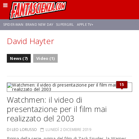
SPIDER-MAN: BRAND NEW DAY
SUPERGIRL
APPLE TV+
David Hayter
FRANCO RICCIARDIELLO
ZENDAYA
STAR TREK
AVENGERS: DOOMSDAY
News (7)
Video (1)
NETFLIX
SADIE SINK
STAR TREK: STRANGE NEW WORLDS
15
Watchmen: il video di
presentazione per il film mai
realizzato del 2003
DI LEO LORUSSO
LUNEDÌ 2 DICEMBRE 2019
Prima della serie, prima del film di Zack Snyder, la Warner