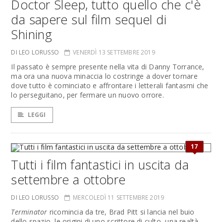
Doctor Sleep, tutto quello che c'è
da sapere sul film sequel di
Shining
DI LEO LORUSSO
VENERDÌ 13 SETTEMBRE 2019
Il passato è sempre presente nella vita di Danny Torrance,
ma ora una nuova minaccia lo costringe a dover tornare
dove tutto è cominciato e affrontare i letterali fantasmi che
lo perseguitano, per fermare un nuovo orrore.
LEGGI
17
Tutti i film fantastici in uscita da
settembre a ottobre
DI LEO LORUSSO
MERCOLEDÌ 11 SETTEMBRE 2019
Terminator
ricomincia da tre, Brad Pitt si lancia nel buio
dello spazio, le origini di uno scrittore di culto, una realtà