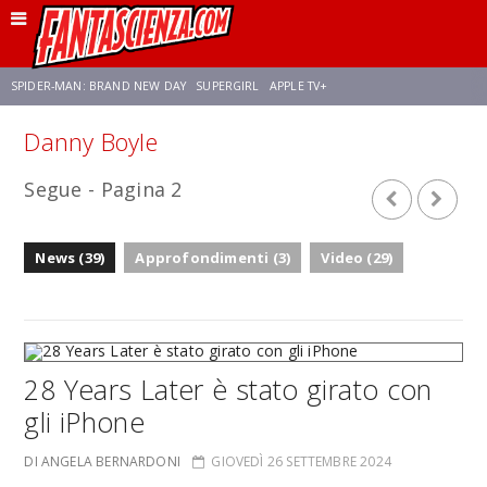
SPIDER-MAN: BRAND NEW DAY
SUPERGIRL
APPLE TV+
Danny Boyle
FRANCO RICCIARDIELLO
ZENDAYA
STAR TREK
AVENGERS: DOOMSDAY
Segue - Pagina 2
NETFLIX
SADIE SINK
STAR TREK: STRANGE NEW WORLDS
News (39)
Approfondimenti (3)
Video (29)
28 Years Later è stato girato con
gli iPhone
DI ANGELA BERNARDONI
GIOVEDÌ 26 SETTEMBRE 2024