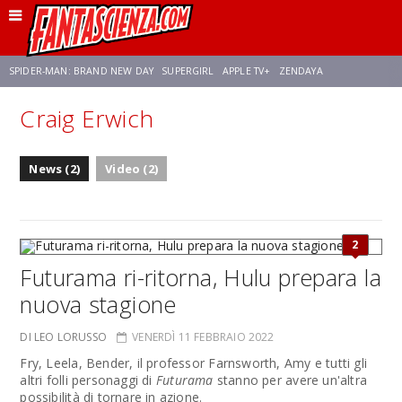
SPIDER-MAN: BRAND NEW DAY
SUPERGIRL
APPLE TV+
ZENDAYA
Craig Erwich
FRANCO RICCIARDIELLO
AVENGERS: DOOMSDAY
STAR TREK
NETFLIX
News (2)
Video (2)
SADIE SINK
STAR TREK: STRANGE NEW WORLDS
2
Futurama ri-ritorna, Hulu prepara la
nuova stagione
DI LEO LORUSSO
VENERDÌ 11 FEBBRAIO 2022
Fry, Leela, Bender, il professor Farnsworth, Amy e tutti gli
altri folli personaggi di
Futurama
stanno per avere un'altra
possibilità di tornare in azione.