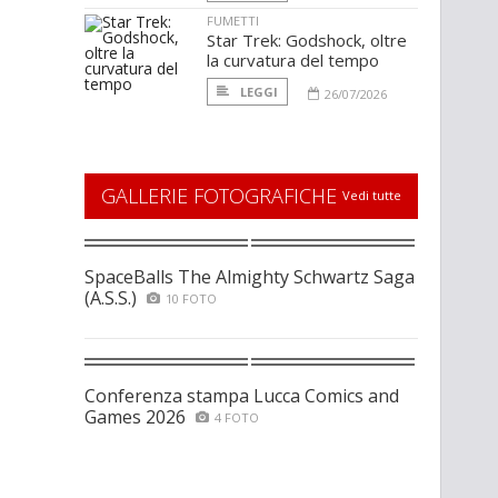
FUMETTI
Star Trek: Godshock, oltre
la curvatura del tempo
LEGGI
26/07/2026
GALLERIE FOTOGRAFICHE
Vedi tutte
SpaceBalls The Almighty Schwartz Saga
(A.S.S.)
10 FOTO
Conferenza stampa Lucca Comics and
Games 2026
4 FOTO