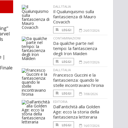
DALL'ITALIA
Il Qualunquismo sulla
fantascienza di Mauro
Covacich
ing"
LEGGI
26/07/2026
arvel
ls
CONTAMINAZIONI
Da qualche parte nel
tempo: la fantascienza
degli Iron Maiden
e |
LEGGI
26/07/2026
Finale
DALL'ITALIA
Francesco Guccini e la
fantascienza: quando le
stelle incontravano l’ironia
LEGGI
7/08/2026
EDITORIA
Dall’antichità alla Golden
Age: ecco la storia della
fantascienza letteraria
LEGGI
16/07/2026