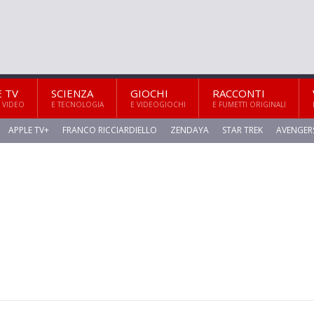
E TV
SCIENZA
GIOCHI
RACCONTI
 VIDEO
E TECNOLOGIA
E VIDEOGIOCHI
E FUMETTI ORIGINALI
APPLE TV+
FRANCO RICCIARDIELLO
ZENDAYA
STAR TREK
AVENGER