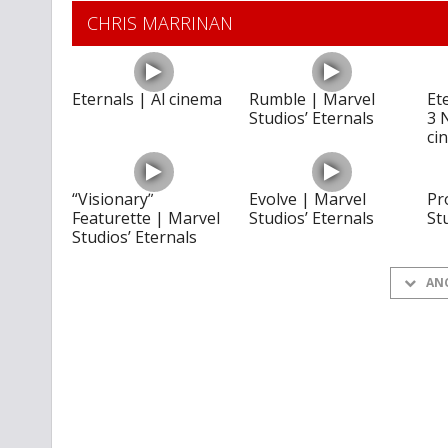
CHRIS MARRINAN
Eternals | Al cinema
Rumble | Marvel
Et
Studios’ Eternals
3 
ci
“Visionary”
Evolve | Marvel
Pr
Featurette | Marvel
Studios’ Eternals
St
Studios’ Eternals
AN