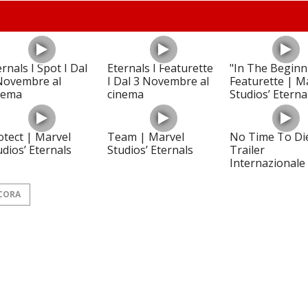
ernals I Spot I Dal
Eternals I Featurette
"In The Beginn
Novembre al
I Dal 3 Novembre al
Featurette | M
nema
cinema
Studios’ Eterna
otect | Marvel
Team | Marvel
No Time To Di
udios’ Eternals
Studios’ Eternals
Trailer
Internazionale 
CORA