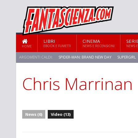
LIBRI
CINEMA
SERI
EBOOK E FUMETTI
NEWS E RECENSIONI
NEWS E
HOME
ARGOMENTI CALDI:
SPIDER-MAN: BRAND NEW DAY
SUPERGIRL
Chris Marrinan
STAR TREK: STRANGE NEW WORLDS
News (6)
Video (13)