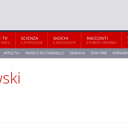
E TV
SCIENZA
GIOCHI
RACCONTI
 VIDEO
E TECNOLOGIA
E VIDEOGIOCHI
E FUMETTI ORIGINALI
APPLE TV+
FRANCO RICCIARDIELLO
ZENDAYA
STAR TREK
AVENGER
ski