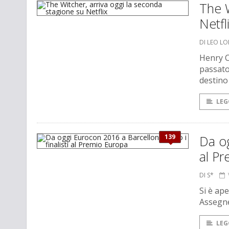
The W
Netfl
DI LEO L
Henry Ca
passato
destino 
LEG
139
Da og
al P
DI S*
Si è ap
Assegner
LEG