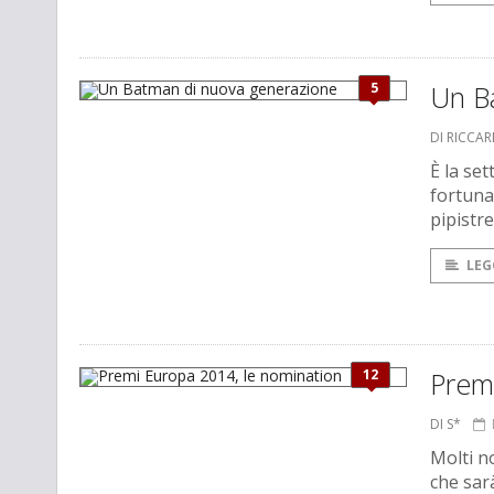
5
Un B
DI RICCA
È la se
fortuna
pipistr
LEG
12
Prem
DI S*
Molti n
che sar