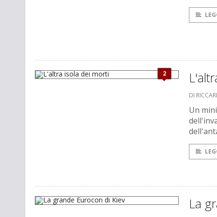
LEG
2
L'alt
DI RICCA
Un mini
dell'in
dell'an
LEG
La g