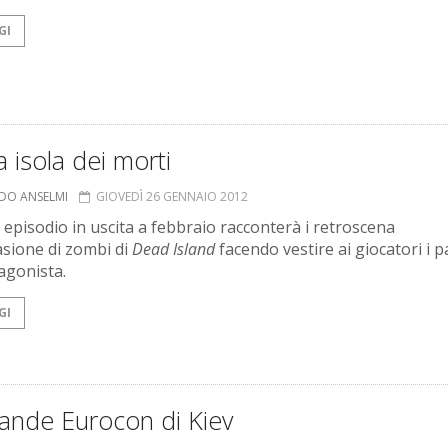
GI
ra isola dei morti
RDO ANSELMI
GIOVEDÌ 26 GENNAIO 2012
 episodio in uscita a febbraio racconterà i retroscena
vasione di zombi di
Dead Island
facendo vestire ai giocatori i p
tagonista.
GI
rande Eurocon di Kiev