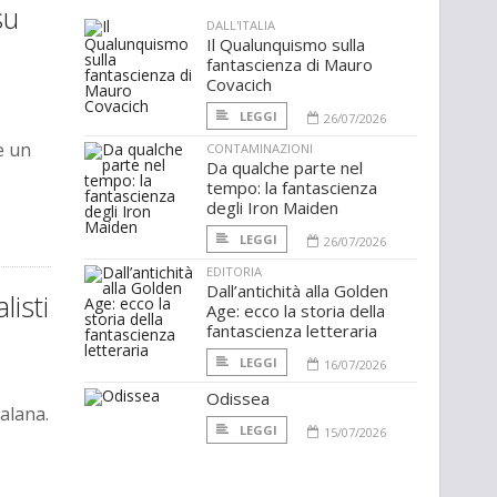
su
DALL'ITALIA
Il Qualunquismo sulla
fantascienza di Mauro
Covacich
LEGGI
26/07/2026
e un
CONTAMINAZIONI
Da qualche parte nel
tempo: la fantascienza
degli Iron Maiden
LEGGI
26/07/2026
EDITORIA
Dall’antichità alla Golden
listi
Age: ecco la storia della
fantascienza letteraria
LEGGI
16/07/2026
Odissea
alana.
LEGGI
15/07/2026