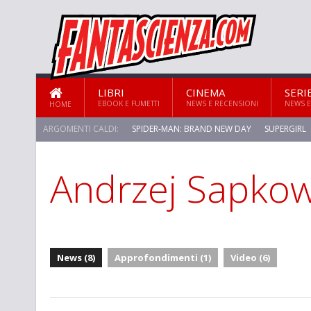
LIBRI
CINEMA
SERI
EBOOK E FUMETTI
NEWS E RECENSIONI
NEWS E
HOME
ARGOMENTI CALDI:
SPIDER-MAN: BRAND NEW DAY
SUPERGIRL
Andrzej Sapkow
STAR TREK: STRANGE NEW WORLDS
News (8)
Approfondimenti (1)
Video (6)