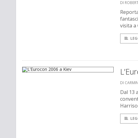
DI ROBER
Reporta
fantasc
visita 
LEG
L’Eu
DI CARMI
Dal 13 a
convent
Harriso
LEG