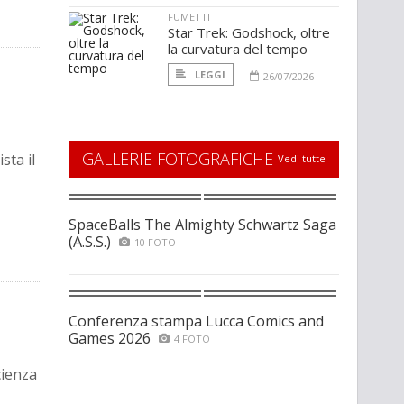
FUMETTI
Star Trek: Godshock, oltre
la curvatura del tempo
LEGGI
26/07/2026
GALLERIE FOTOGRAFICHE
sta il
Vedi tutte
SpaceBalls The Almighty Schwartz Saga
(A.S.S.)
10 FOTO
Conferenza stampa Lucca Comics and
Games 2026
4 FOTO
cienza