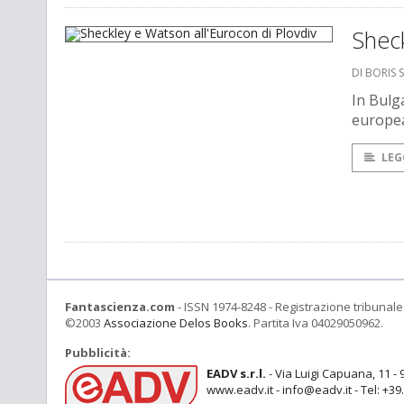
Sheck
DI BORIS 
In Bulga
europea
LEG
Fantascienza.com
- ISSN 1974-8248 - Registrazione tribunale 
©2003
Associazione Delos Books
. Partita Iva 04029050962.
Pubblicità:
EADV s.r.l.
- Via Luigi Capuana, 11 - 
www.eadv.it - info@eadv.it - Tel: +3