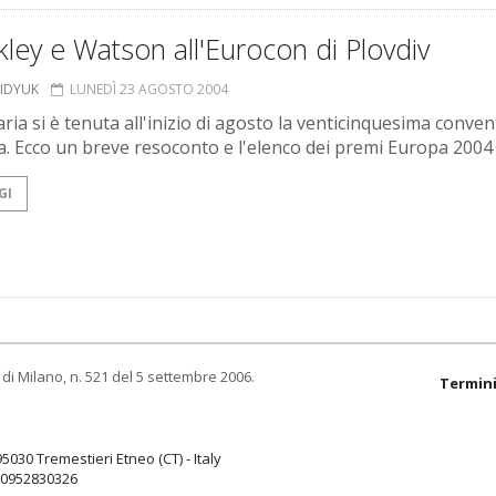
ley e Watson all'Eurocon di Plovdiv
SIDYUK
LUNEDÌ 23 AGOSTO 2004
ria si è tenuta all'inizio di agosto la venticinquesima conve
. Ecco un breve resoconto e l'elenco dei premi Europa 2004
GI
di Milano, n. 521 del 5 settembre 2006.
Termini
95030 Tremestieri Etneo (CT) - Italy
9.0952830326