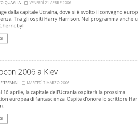
TO QUAGLIA
VENERDÌ 21 APRILE 2006
ge dalla capitale Ucraina, dove si è svolto il convegno europ
ienza. Tra gli ospiti Harry Harrison. Nel programma anche 
a Chernobyl
GI
rocon 2006 a Kiev
NE TREANNI
MARTEDÌ 7 MARZO 2006
l 16 aprile, la capitale dell’Ucrania ospiterà la prossima
ion europea di fantascienza. Ospite d’onore lo scrittore Har
n.
GI