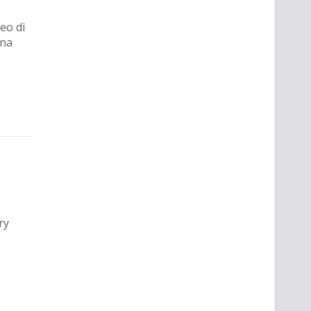
eo di
una
ry