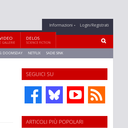
Informazioni
Login/Registrati
VIDEO
DELOS
E GALLERIE
SCIENCE FICTION
S: DOOMSDAY
NETFLIX
SADIE SINK
SEGUICI SU
ARTICOLI PIÙ POPOLARI